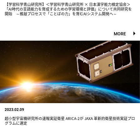
【学習科学青山研究所】＜学習科学青山研究所 × 日本漢字能力検定協会＞
「AI時代の言語能力を育成するための学習環境と評価」について共同研究を
開始 ～推敲プロセスで「ことばの力」を育むAIシステム開発へ～
MORE
2023.02.09
超小型宇宙機研究所の速報実証衛星 ARICA-2が JAXA 革新的衛星技術実証プロ
グラムに選定