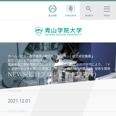
青山学院
LANGUAGE
SEARCH
MENU
ホーム
研究・産学連携
研究所・センター
統合研究機構
総合プロジェクト研究所
環境電磁工学研究所がコニカミノルタ株式会社との共同研究により、『ド
ップラーセンサを用いた鉄筋コンクリート構造物内の錆検知』技術を開発
NEWS(総合プロジェクト研究所)
POSTED
2021.12.01
CATEGORY