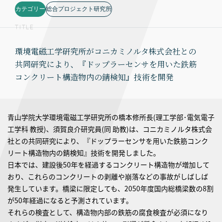
カテゴリー
総合プロジェクト研究所
TITLE
環境電磁工学研究所がコニカミノルタ株式会社との
共同研究により、『ドップラーセンサを用いた鉄筋
コンクリート構造物内の錆検知』技術を開発
青山学院大学環境電磁工学研究所の橋本修所長(理工学部･電気電子
工学科 教授)、須賀良介研究員(同 助教)は、コニカミノルタ株式会
社との共同研究により、『ドップラーセンサを用いた鉄筋コンク
リート構造物内の錆検知』技術を開発しました。
日本では、建設後50年を経過するコンクリート構造物が増加して
おり、これらのコンクリートの剥離や崩落などの事故がしばしば
発生しています。橋梁に限定しても、2050年度国内総橋梁数の8割
が50年経過になると予測されています。
それらの検査として、構造物内部の鉄筋の腐食検査が必須になり