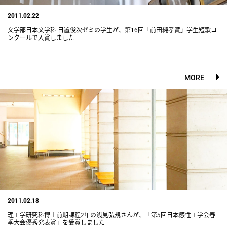
2011.02.22
文学部日本文学科 日置俊次ゼミの学生が、第16回「前田純孝賞」学生短歌コ
ンクールで入賞しました
MORE
2011.02.18
理工学研究科博士前期課程2年の浅見弘規さんが、「第5回日本感性工学会春
季大会優秀発表賞」を受賞しました