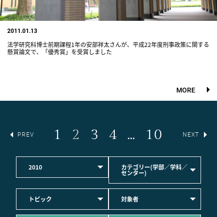
2011.01.13
法学研究科博士前期課程1年の安部祥太さんが、平成22年度刑事政策に関する
懸賞論文で、「優秀賞」を受賞しました
MORE
1
2
3
4
…
10
PREV
NEXT
2010
カテゴリー(学部／学科／
センター)
トピック
対象者