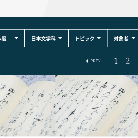
年度
日本文学科
トピック
対象者
1
2
PREV