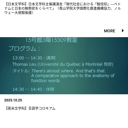
【日本文学科】日本文学科主催講演会「現代社会における「鯨信仰」―ベト
ナムと日本の鯨祭祀をくらべて」（青山学院大学国際化推進機構協力、ノル
ウェー大使館後援）
MORE
2025.10.25
【英米文学科】言語学コロキアム