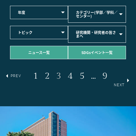
年度
カテゴリー(学部／学科／
センター)
トピック
研究機関・研究者の皆さ
まへ
ニュース一覧
SDGsイベント一覧
1
2
3
4
5
…
9
PREV
NEXT