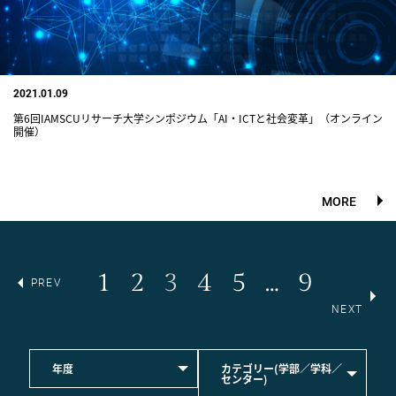
2021.01.09
第6回IAMSCUリサーチ大学シンポジウム「AI・ICTと社会変革」（オンライン
開催）
MORE
1
2
3
4
5
…
9
PREV
NEXT
年度
カテゴリー(学部／学科／
センター)