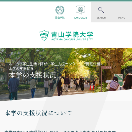
青山学院
LANGUAGE
SEARCH
MENU
ホーム
学生生活
障がい学生支援センター
情報公開
本学の支援状況
本学の支援状況
本学の支援状況について