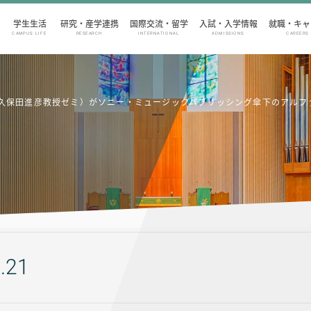
学生生活
研究・産学連携
国際交流・留学
入試・入学情報
就職・キャ
CAMPUS LIFE
RESEARCH
INTERNATIONAL
ADMISSIONS
CAREERS
保田進彦教授ゼミ）がソニー・ミュージックパブリッシング傘下のアルファミ
.21