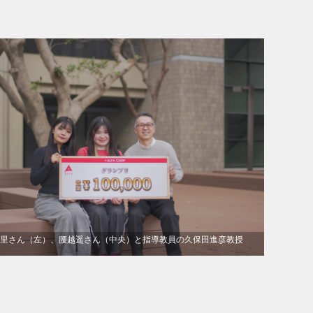
里さん（左）、腰越遥さん（中央）と指導教員の久保田進彦教授