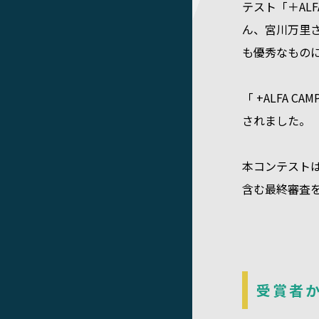
テスト「＋AL
ん、宮川万里
も優秀なもの
「 +ALFA
されました。
本コンテストは
含む最終審査
受賞者