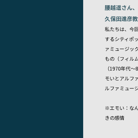
腰越遥さん、
久保田進彦教
私たちは、今
するシティポ
ァミュージッ
もの（フィル
（1970年代
モいとアルフ
ルファミュー
※エモい：な
きの感情