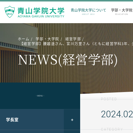
青山学院大学について
学部・大学院
ABOUT AGU
EDUCATION
ホーム
学部・大学院
経営学部
【経営学部】腰越遥さん、宮川万里さん（ともに経営学科3年、久
NEWS(経営学部)
- MENU -
POSTED
2024.02
学長室
CATEGORY