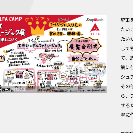
施策
たい
たい
して
て、
策に
シュ
その
ーダー：守隨佑果
ら、
する
寧に