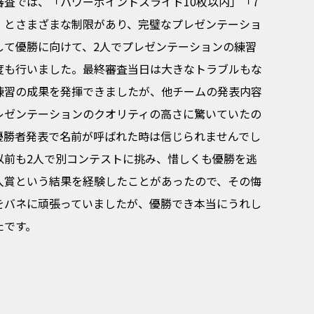
審査では、「パワーポイントスライド10枚以内」「7
」とさまざまな制限があり、完璧なプレゼンテーショ
して優勝に向けて、2人でプレゼンテーションの練習
度も行いました。最終審査当日は大きなトラブルもな
練習の成果を発揮できましたが、他チームの発表内容
レゼンテーションのクオリティの高さに驚いていたの
優勝者発表で名前が呼ばれた時は信じられませんでし
以前も2人で別コンテストに挑み、惜しくも優勝を逃
入賞という結果を経験したことがあったので、その悔
をバネに頑張っていましたが、優勝でき本当にうれし
たです。