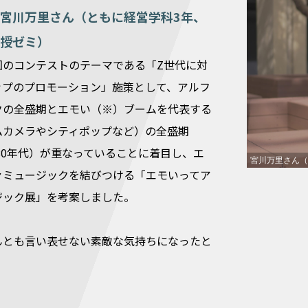
宮川万里さん（ともに経営学科3年、
授ゼミ）
回のコンテストのテーマである「Z世代に対
ップのプロモーション」施策として、アルフ
クの全盛期とエモい（※）ブームを代表する
ムカメラやシティポップなど）の全盛期
〜80年代）が重なっていることに着目し、エ
宮川万里さん（
ァミュージックを結びつける「エモいってア
ジック展」を考案しました。
んとも言い表せない素敵な気持ちになったと