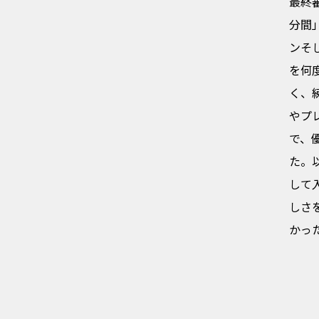
最終
分間
ンそ
を何
く、
やプ
で、
た。
して
しさ
かっ