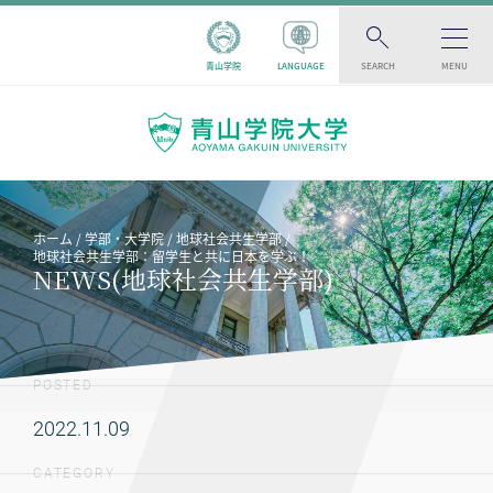
青山学院
LANGUAGE
SEARCH
MENU
ホーム
学部・大学院
地球社会共生学部
地球社会共生学部：留学生と共に日本を学ぶ！
NEWS(地球社会共生学部)
POSTED
2022.11.09
CATEGORY