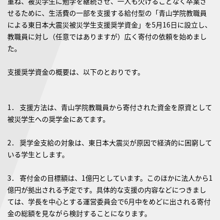
重ね、被災学生に勉学を継続させ、一人も欠けることなく卒業さ
せるために、生活費の一部を支援する給付型の「青山学院教職員
による東日本大震災被災学生支援奨学資金」を5月16日に設立し、
教職員に対し（任意ではありますが）広く寄付の依頼を始めまし
た。
支援奨学資金の概要は、以下のとおりです。
1． 支援方法は、青山学院教職員から寄付された資金を原資として
被災学生への奨学金にあてます。
2． 奨学金支給の対象は、東日本大震災が原因で経済的に困窮して
いる学生とします。
3． 寄付金の目標額は、1億円としています。このほかに法人から1
億円が拠出される予定です。具体的な支援の内容などにつきまし
ては、学長を中心とする運営委員会で6月中をめどに出される寄付
金の総額を見ながら検討することになります。