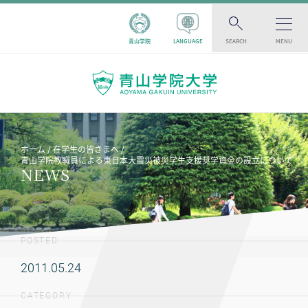
青山学院
LANGUAGE
SEARCH
MENU
ホーム
在学生の皆さまへ
青山学院教職員による東日本大震災被災学生支援奨学資金の設立について
NEWS
POSTED
2011.05.24
CATEGORY