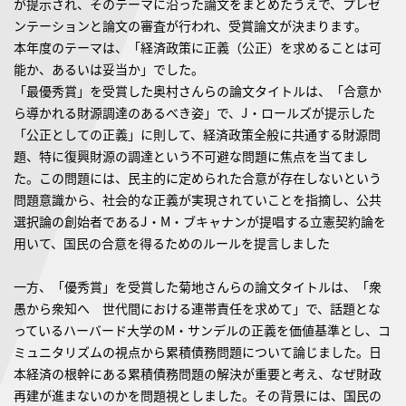
が提示され、そのテーマに沿った論文をまとめたうえで、プレゼ
ンテーションと論文の審査が行われ、受賞論文が決まります。
本年度のテーマは、「経済政策に正義（公正）を求めることは可
能か、あるいは妥当か」でした。
「最優秀賞」を受賞した奥村さんらの論文タイトルは、「合意か
ら導かれる財源調達のあるべき姿」で、J・ロールズが提示した
「公正としての正義」に則して、経済政策全般に共通する財源問
題、特に復興財源の調達という不可避な問題に焦点を当てまし
た。この問題には、民主的に定められた合意が存在しないという
問題意識から、社会的な正義が実現されていことを指摘し、公共
選択論の創始者であるJ・M・ブキャナンが提唱する立憲契約論を
用いて、国民の合意を得るためのルールを提言しました
一方、「優秀賞」を受賞した菊地さんらの論文タイトルは、「衆
愚から衆知へ 世代間における連帯責任を求めて」で、話題とな
っているハーバード大学のM・サンデルの正義を価値基準とし、コ
ミュニタリズムの視点から累積債務問題について論じました。日
本経済の根幹にある累積債務問題の解決が重要と考え、なぜ財政
再建が進まないのかを問題視としました。その背景には、国民の