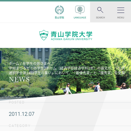
青山学院
LANGUAGE
SEARCH
MENU
ホーム
在学生の皆さまへ
中村まづるゼミの学生2チーム（経済学部経済学科3年）の論文が、「公共
選択学会第14回学生の集い」において、「最優秀賞」と「優秀賞」を受賞
NEWS
POSTED
2011.12.07
CATEGORY