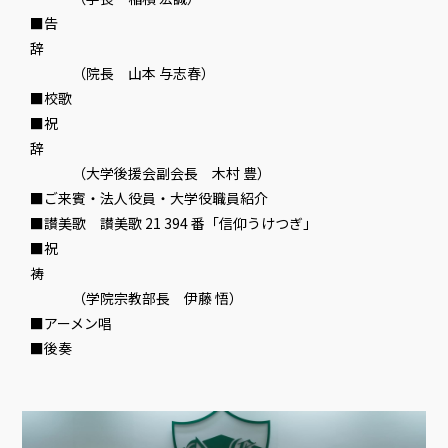
■告
辞
（院長 山本 与志春）
■校歌
■祝
辞
（大学後援会副会長 木村 豊）
■ご来賓・法人役員・大学役職員紹介
■讃美歌 讃美歌 21 394 番「信仰うけつぎ」
■祝
祷
（学院宗教部長 伊藤 悟）
■アーメン唱
■後奏