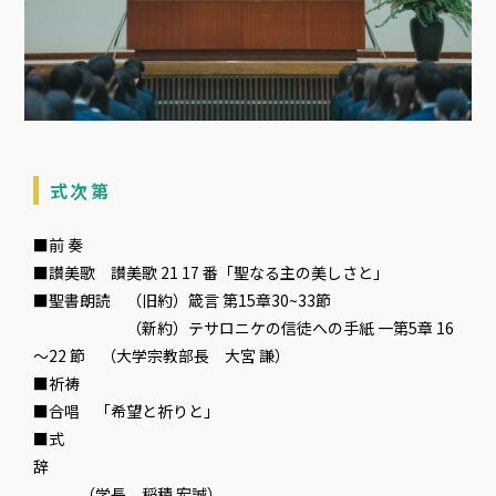
式次第
■前 奏
■讃美歌 讃美歌 21 17 番「聖なる主の美しさと」
■聖書朗読 （旧約）箴言 第15章30~33節
（新約）テサロニケの信徒への手紙 一第5章 16
～22 節 （大学宗教部長 大宮 謙）
■祈祷
■合唱 「希望と祈りと」
■式
辞
（学長 稲積 宏誠）