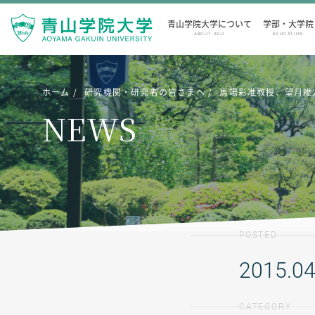
青山学院大学について
学部・大学院
ABOUT AGU
EDUCATION
ホーム
研究機関・研究者の皆さまへ
馬場彩准教授、望月維
NEWS
POSTED
2015.04
CATEGORY