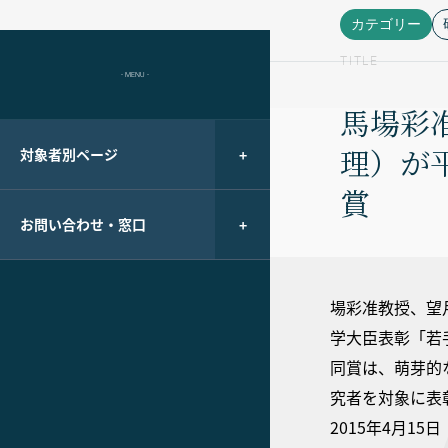
カテゴリー
TITLE
- MENU -
馬場彩
理）が
対象者別ページ
賞
お問い合わせ・窓口
場彩准教授、望
学大臣表彰「若
同賞は、萌芽的
究者を対象に表
2015年4月1