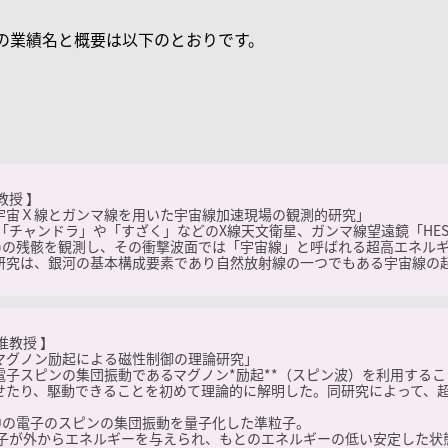
の業績名と概要は以下のとおりです。
教授 】
宇宙Ｘ線とガンマ線を用いた宇宙線加速現場の観測的研究」
 「チャンドラ」や「すざく」などのX線天文衛星、ガンマ線望遠鏡「HE
発)の残骸を観測し、その衝撃波面では「宇宙線」と呼ばれる超高エネル
研究は、銀河の基本構成要素であり自然放射線の一つでもある宇宙線の
准教授 】
マグノン励起による磁性制御の理論研究」
電子スピンの集団振動であるマグノン
*
励起
**
（スピン波）を利用するこ
せたり、駆動できることを初めて理論的に解明した。同研究によって、
子中の電子のスピンの集団振動を量子化した準粒子。
や分子が外からエネルギーを与えられ、もとのエネルギーの低い安定した