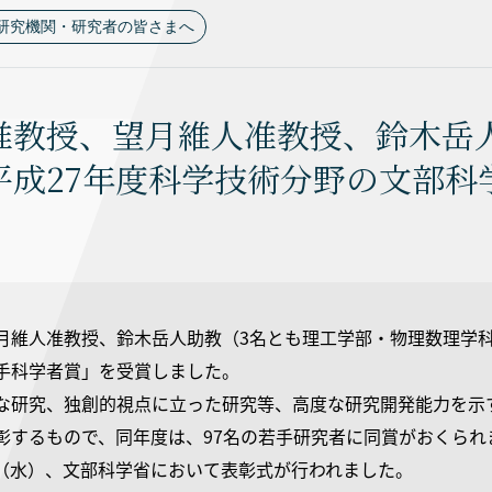
研究機関・研究者の皆さまへ
准教授、望月維人准教授、鈴木岳人
平成27年度科学技術分野の文部科
月維人准教授、鈴木岳人助教（3名とも理工学部・物理数理学科
手科学者賞」を受賞しました。
な研究、独創的視点に立った研究等、高度な研究開発能力を示
彰するもので、同年度は、97名の若手研究者に同賞がおくられ
5日（水）、文部科学省において表彰式が行われました。