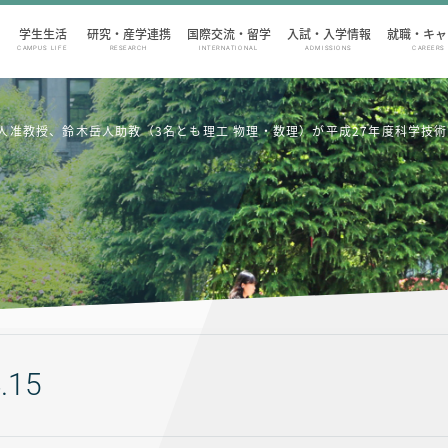
学生生活
研究・産学連携
国際交流・留学
入試・入学情報
就職・キャ
CAMPUS LIFE
RESEARCH
INTERNATIONAL
ADMISSIONS
CAREERS
人准教授、鈴木岳人助教（3名とも理工 物理・数理）が平成27年度科学技
.15