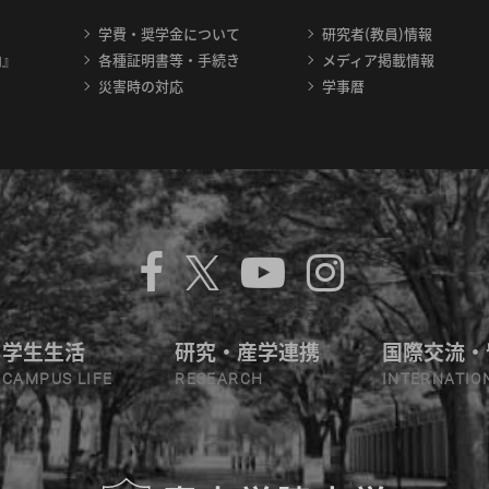
学費・奨学金について
研究者(教員)情報
内』
各種証明書等・手続き
メディア掲載情報
災害時の対応
学事暦
学生生活
研究・産学連携
国際交流・
CAMPUS LIFE
RESEARCH
INTERNATIO