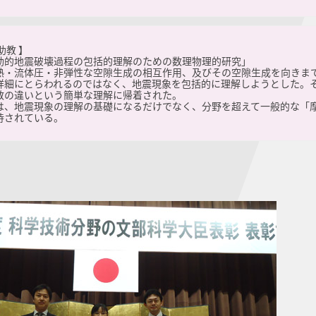
助教 】
動的地震破壊過程の包括的理解のための数理物理的研究」
熱・流体圧・非弾性な空隙生成の相互作用、及びその空隙生成を向きま
詳細にとらわれるのではなく、地震現象を包括的に理解しようとした。
数の違いという簡単な理解に帰着された。
は、地震現象の理解の基礎になるだけでなく、分野を超えて一般的な「
待されている。