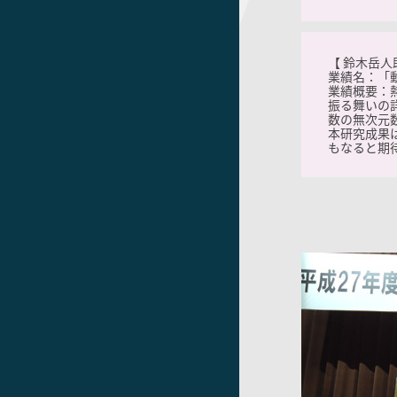
【 鈴木岳人
業績名：「
業績概要：
振る舞いの
数の無次元
本研究成果
もなると期