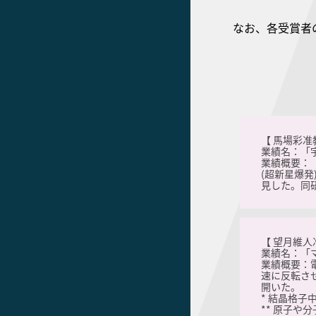
なお、各受賞者
【 馬場彩准
業績名：「
業績概要：
(超新星爆
見した。同
【 望月維人
業績名：「
業績概要：
速に反転さ
開いた。
* 結晶格
** 原子