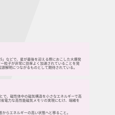
SS」などで、星が最後を迎える際におこした大爆発
ギー粒子が非常に効率よく加速されていることを発
起源解明につながるものとして期待されている。
とで、磁性体中の磁気構造を小さなエネルギーで高
超省電力な高性能磁気メモリの実現にむけ、端緒を
状態からエネルギーの高い状態へと移ること。