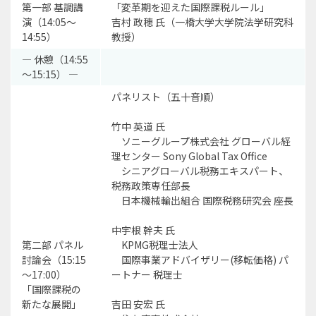
第一部 基調講
「変革期を迎えた国際課税ルール」
演（14:05～
吉村 政穂 氏（一橋大学大学院法学研究科
14:55）
教授）
― 休憩（14:55
～15:15） ―
パネリスト（五十音順）
竹中 英道 氏
ソニーグループ株式会社 グローバル経
理センター Sony Global Tax Office
シニアグローバル税務エキスパート、
税務政策専任部長
日本機械輸出組合 国際税務研究会 座長
中宇根 幹夫 氏
第二部 パネル
KPMG税理士法人
討論会（15:15
国際事業アドバイザリー(移転価格) パ
～17:00）
ートナー 税理士
「国際課税の
新たな展開」
吉田 安宏 氏