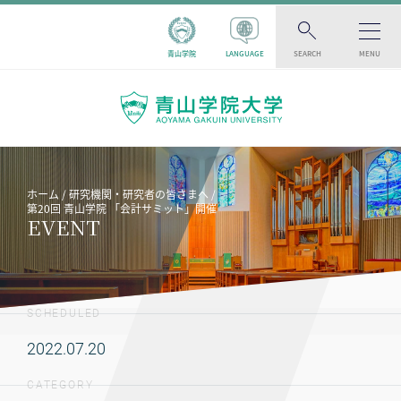
青山学院
LANGUAGE
SEARCH
MENU
ホーム
研究機関・研究者の皆さまへ
第20回 青山学院 「会計サミット」開催
EVENT
SCHEDULED
2022.07.20
CATEGORY