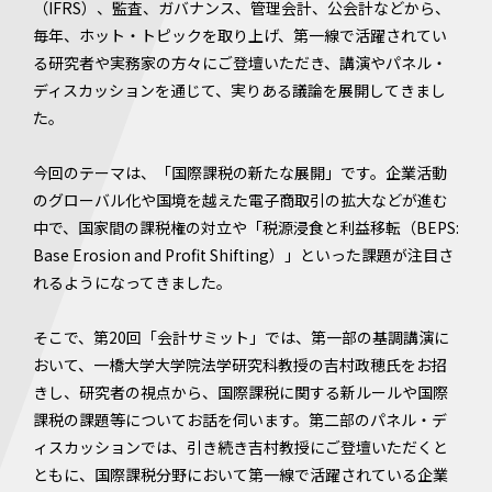
（IFRS）、監査、ガバナンス、管理会計、公会計などから、
毎年、ホット・トピックを取り上げ、第一線で活躍されてい
る研究者や実務家の方々にご登壇いただき、講演やパネル・
ディスカッションを通じて、実りある議論を展開してきまし
た。
今回のテーマは、「国際課税の新たな展開」です。企業活動
のグローバル化や国境を越えた電子商取引の拡大などが進む
中で、国家間の課税権の対立や「税源浸食と利益移転（BEPS:
Base Erosion and Profit Shifting）」といった課題が注目さ
れるようになってきました。
そこで、第20回「会計サミット」では、第一部の基調講演に
おいて、一橋大学大学院法学研究科教授の吉村政穂氏をお招
きし、研究者の視点から、国際課税に関する新ルールや国際
課税の課題等についてお話を伺います。第二部のパネル・デ
ィスカッションでは、引き続き吉村教授にご登壇いただくと
ともに、国際課税分野において第一線で活躍されている企業