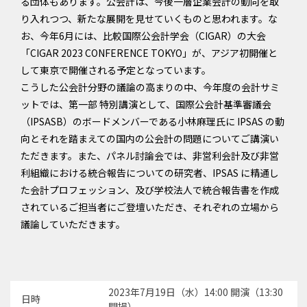
る団体もあります。公会計は、今後一層企業会計の動向を取
り入れつつ、新たな展開を見せていくものと思われます。な
お、今年6月には、比較国際公会計学会（CIGAR）の大会
「CIGAR 2023 CONFERENCE TOKYO」が、アジア初開催と
して東京で開催される予定となっています。
こうした公会計分野の議論の高まりの中、今年度の会計サミ
ットでは、第一部 特別講演として、国際公会計基準審議会
（IPSASB）のボードメンバーである小林麻理氏に IPSAS の動
向とそれを踏まえての国内の公会計の問題についてご講演い
ただきます。また、パネル討論会では、非営利会計及び非営
利組織における統合報告についての研究者、IPSAS に精通し
た会計プロフェッション、及び学校法人で統合報告書を作成
されているご担当者にご登壇いただき、それぞれの立場から
議論していただきます。
2023年7月19日（水）14:00 開演（13:30
日時
開場）