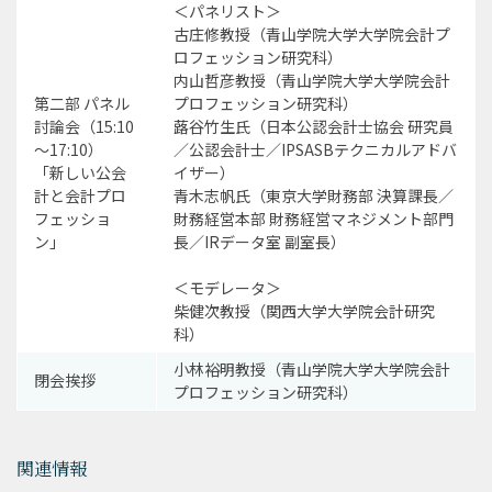
＜パネリスト＞
古庄修教授（青山学院大学大学院会計プ
ロフェッション研究科）
内山哲彦教授（青山学院大学大学院会計
第二部 パネル
プロフェッション研究科）
討論会（15:10
蕗谷竹生氏（日本公認会計士協会 研究員
～17:10）
／公認会計士／IPSASBテクニカルアドバ
「新しい公会
イザー）
計と会計プロ
青木志帆氏（東京大学財務部 決算課長／
フェッショ
財務経営本部 財務経営マネジメント部門
ン」
長／IRデータ室 副室長）
＜モデレータ＞
柴健次教授（関西大学大学院会計研究
科）
小林裕明教授（青山学院大学大学院会計
閉会挨拶
プロフェッション研究科）
関連情報