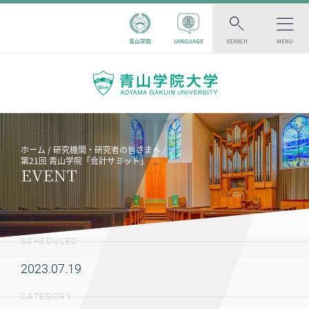
青山学院
LANGUAGE
SEARCH
MENU
ホーム
研究機関・研究者の皆さまへ
第21回 青山学院「会計サミット」
EVENT
SCHEDULED
2023.07.19
CATEGORY