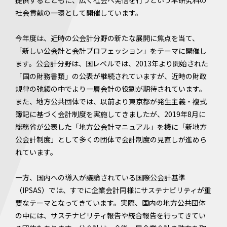
提供するとともに、広く社会へ発信を行うという本研究科の
社会貢献の一環として開催しています。
今年度は、近時の公会計分野の新たな展開に焦点を当て、
「新しい公会計と会計プロフェッション」をテーマに開催し
ます。公会計分野は、国レベルでは、2013年より開始された
「国の財務書類」の公表が継続されていますが、近時の財政
規律の弛緩の中でより一層会計の役割が期待されています。
また、地方公共団体では、以前より東京都が発生主義・複式
簿記に基づく会計制度を実施してきましたが、2019年8月に
総務省が公表した「地方公会計マニュアル」を機に「新地方
公会計制度」として多くの団体で会計制度の見直しが進めら
れています。
一方、国内への導入が議論されている国際公会計基準
（IPSAS）では、すでに企業会計同様にサステナビリティが重
要なテーマとなってきています。実際、国内の地方公共団体
の中には、サステナビリティ報告や統合報告を行ってきてい