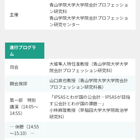
青山学院大学大学院会計プロフェッショ
ン研究科
主催
青山学院大学大学院会計プロフェッショ
ン研究センター
進行プログラ
ム
大城隼人特任准教授（青山学院大学大学
司会
院会計プロフェッション研究科）
山口直也教授（青山学院大学大学院会計
開会挨拶
プロフェッション研究科長）
「IPSASとわが国の公会計―IPSASが目指
第一部 特別
す公会計とわが国の課題―」
講演（14:05～
小林麻理教授（早稲田大学大学院政治学
14:55）
研究科）
― 休憩（14:55
～15:10） ―