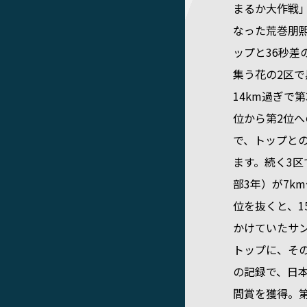
まるか大作戦
なった荒巻朋
ップと36秒差
集う花の2区
14km過ぎで
位から第2位
で、トップとの
ます。続く3
部3年）が7k
位を抜くと、1
かけていたサ
トップに、その
の記録で、日
間賞を獲得。