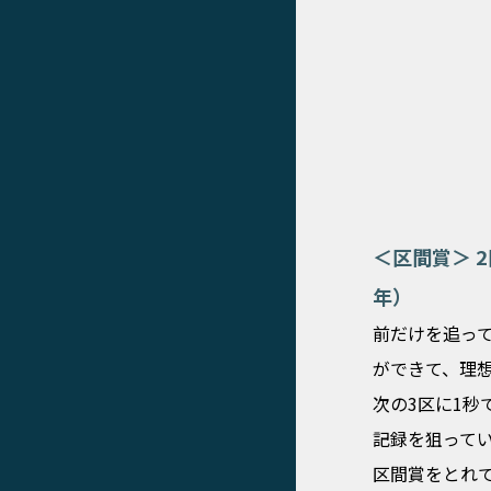
＜区間賞＞ 
年）
前だけを追って
ができて、理
次の3区に1
記録を狙って
区間賞をとれ