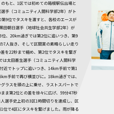
」のもと、1区では初めての箱根駅伝出場と
熙選手（コミュニティ人間科学部2年）がト
の第9位でタスキを渡すと、各校のエースが
で黒田朝日選手（地球社会共生学部2年）が
第3位、20km過ぎでは第2位に追いつき、第9
への7人抜き、そして区間賞の素晴らしい走り
差を22秒まで縮め、第2位でタスキを繋ぎ
区では太田蒼生選手（コミュニティ人間科学
m付近でトップに追いつき、14km手前で第1
5km手前で再び横並びに。18km過ぎでは、
ングラスを頭の上に乗せ、ラストスパートで
まま第2位との差を徐々に広げ、59分47秒
本人選手史上初の3区1時間切りを達成し、区
第1位で4区にタスキを繋げました。雨が降る