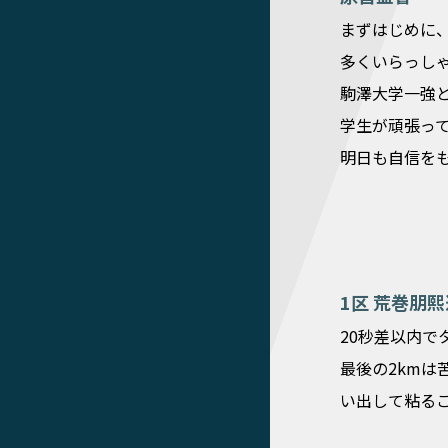
まずはじめに
多くいらっし
駒澤大学一強
学生が頑張っ
明日も自信を
1区 荒巻朋
20秒差以内で
最後の2kmは
い出して粘る