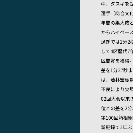
中、タスキを
選手（総合文
年間の集大成
からハイペース
過ぎでは1分2
して4区歴代7
区間賞を獲得
差を1分27秒
は、若林宏樹
不良により欠
82回大会以来
位との差を2分
第100回箱根
新記録で2年ぶ