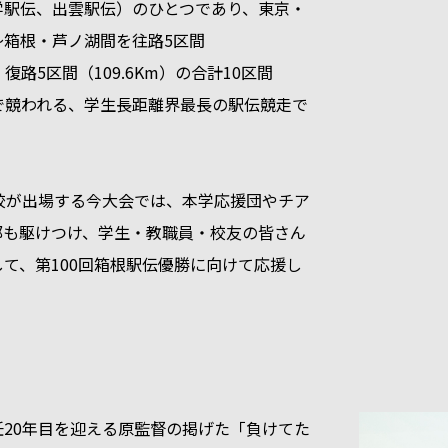
学駅伝、出雲駅伝）のひとつであり、東京・
～箱根・芦ノ湖間を往路5区間
）、復路5区間（109.6Km）の合計10区間
m）で競われる、学生長距離界最長の駅伝競走で
3校が出場する今大会では、本学応援団やチア
部も駆けつけ、学生・教職員・校友の皆さん
て、第100回箱根駅伝優勝に向けて応援し
任20年目を迎える原監督の掲げた「負けてた