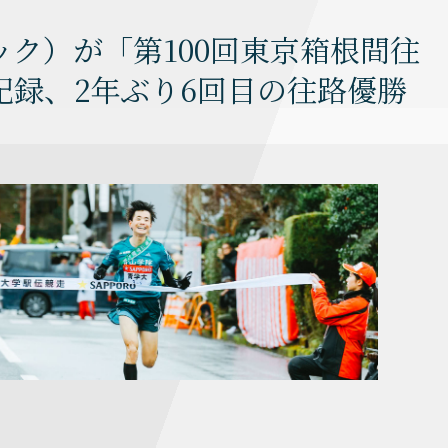
ク）が「第100回東京箱根間往
録、2年ぶり6回目の往路優勝