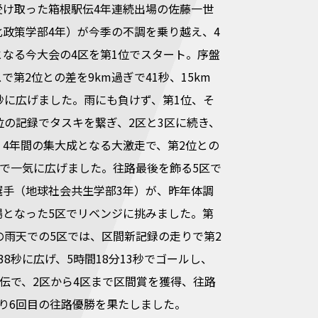
受け取った箱根駅伝4年連続出場の佐藤一世
化政策学部4年）が今季の不調を乗り越え、4
となる今大会の4区を第1位でスタート。序盤
で第2位との差を9km過ぎで41秒、15km
秒に広げました。雨にも負けず、第1位、そ
位の記録でタスキを繋ぎ、2区と3区に続き、
。4年間の集大成となる大激走で、第2位との
まで一気に広げました。往路最後を飾る5区で
選手（地球社会共生学部3年）が、昨年体調
場となった5区でリベンジに挑みました。第
の雨天での5区では、区間新記録の走りで第2
38秒に広げ、5時間18分13秒でゴールし、
駅伝で、2区から4区まで区間賞を獲得、往路
り6回目の往路優勝を果たしました。