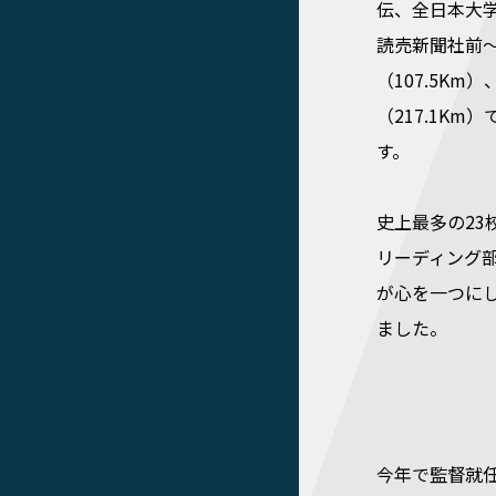
伝、全日本大
読売新聞社前
（107.5Km
（217.1K
す。
史上最多の2
リーディング
が心を一つにし
ました。
今年で監督就