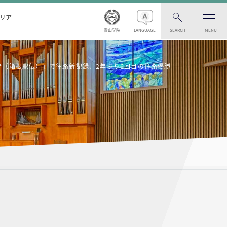
リア
青山学院
LANGUAGE
SEARCH
MENU
走（箱根駅伝）」で往路新記録、2年ぶり6回目の往路優勝