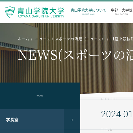
青山学院大学について
学部・大学院
ABOUT AGU
EDUCATION
ホーム
ニュース
スポーツの活躍（ニュース）
【陸上競技
NEWS(スポーツの
- MENU -
POSTED
2024.01
学長室
TITLE