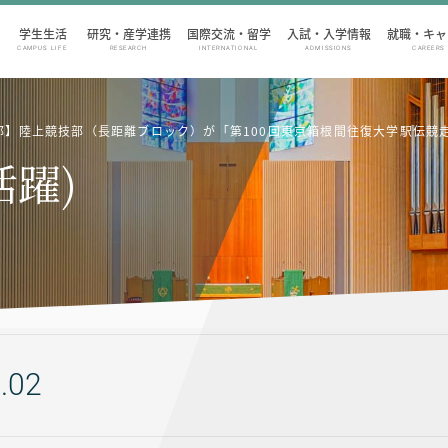
学生生活
研究・産学連携
国際交流・留学
入試・入学情報
就職・キャ
CAMPUS LIFE
RESEARCH
INTERNATIONAL
ADMISSIONS
CAREERS
部】陸上競技部（長距離ブロック）が「第100回東京箱根間往復大学駅伝競
活躍)
.02