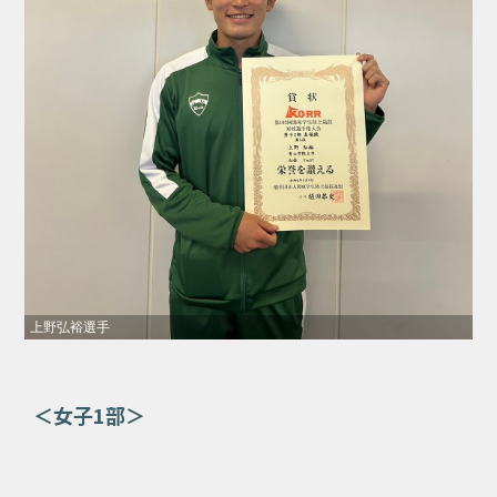
上野弘裕選手
＜女子1部＞