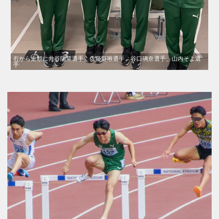
右から走順に井谷陽菜選手、佐藤葵唯選手、谷口璃奈選手、山内そよ選
手