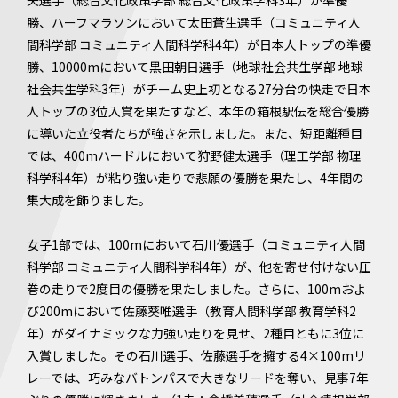
矢選手（総合文化政策学部 総合文化政策学科3年）が準優
勝、ハーフマラソンにおいて太田蒼生選手（コミュニティ人
間科学部 コミュニティ人間科学科4年）が日本人トップの準優
勝、10000mにおいて黒田朝日選手（地球社会共生学部 地球
社会共生学科3年）がチーム史上初となる27分台の快走で日本
人トップの3位入賞を果たすなど、本年の箱根駅伝を総合優勝
に導いた立役者たちが強さを示しました。また、短距離種目
では、400mハードルにおいて狩野健太選手（理工学部 物理
科学科4年）が粘り強い走りで悲願の優勝を果たし、4年間の
集大成を飾りました。
女子1部では、100mにおいて石川優選手（コミュニティ人間
科学部 コミュニティ人間科学科4年）が、他を寄せ付けない圧
巻の走りで2度目の優勝を果たしました。さらに、100mおよ
び200mにおいて佐藤葵唯選手（教育人間科学部 教育学科2
年）がダイナミックな力強い走りを見せ、2種目ともに3位に
入賞しました。その石川選手、佐藤選手を擁する4×100mリ
レーでは、巧みなバトンパスで大きなリードを奪い、見事7年