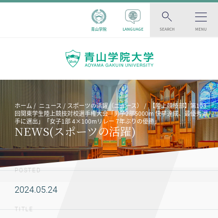
青山学院
LANGUAGE
SEARCH
MENU
ホーム
ニュース
スポーツの活躍（ニュース）
【陸上競技部】第103
回関東学生陸上競技対校選手権大会「男子2部5000m 快挙達成、最優秀選
手に選出」「女子1部 4×100mリレー 7年ぶりの優勝」
NEWS(スポーツの活躍)
POSTED
2024.05.24
TITLE