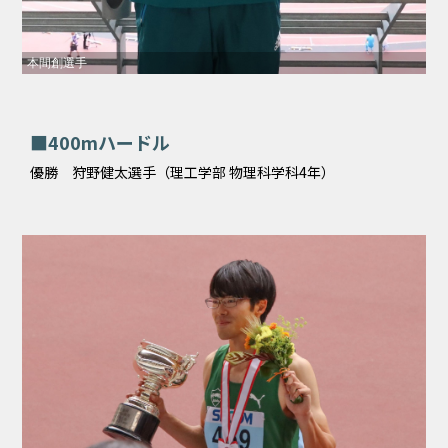
本間創選手
■400mハードル
優勝 狩野健太選手（理工学部 物理科学科4年）