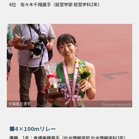
6位 佐々木千翔選手（経営学部 経営学科2年）
大塚葉月選手
■4×100mリレー
優勝 1走：倉橋美穂選手（社会情報学部 社会情報学科3年）