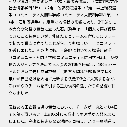
ぶりの優勝に輝きました（1走：倉橋美穂選手（社会情報学部
社会情報学科3年）→ 2走：佐藤葵唯選手→ 3走：井上瑞葵選
手（コミュニティ人間科学部 コミュニティ人間科学科1年）→
4走：石川優選手）。度重なる怪我の影響により、3年ぶりに
本大会の決勝の舞台に立った石川選手は、「個人で再び優勝
できたことも嬉しいが、仲間たちとチームを背負ったリレー
で初めて頂点に立てたことが何よりも嬉しい。」とコメント
を残しました。その他にも、三段跳において大塚葉月選手
（コミュニティ人間科学部 コミュニティ人間科学科3年）が逆
転の大ジャンプを決めて本大会の2連覇を達成し、100mハー
ドルにおいて安井麻里花選手（教育人間科学部 教育学科3
年）が自己記録を大幅に更新する快走で3位に入賞するなど、
これからのチームを牽引する主力候補の選手たちの活躍が目
立ちました。
伝統ある国立競技場の舞台において、チームが一丸となり4日
間を熱く戦い抜き、上記以外にも数多くの選手が入賞を果た
しました。今後ともさらなる活躍を目指し、より一層精進し