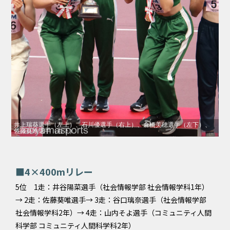
井上瑞葵選手（左上）、石川優選手（右上）、倉橋美穂選手（左下）、
佐藤葵唯選手（右下）
■4×400mリレー
5位 1走：井谷陽菜選手（社会情報学部 社会情報学科1年）
→ 2走：佐藤葵唯選手→ 3走：谷口璃奈選手（社会情報学部
社会情報学科2年）→ 4走：山内そよ選手（コミュニティ人間
科学部 コミュニティ人間科学科2年）