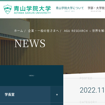
青山学院大学について
学部・大学院
ABOUT AGU
EDUCATION
ホーム
企業・一般の皆さまへ
AGU RESEARCH ～
NEWS
- MENU -
POSTED
2022.11
学長室
CATEGORY