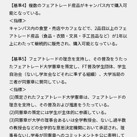
【基準4】複数のフェアトレード産品がキャンパス内で購入可
能となっている。
＜指標＞
キャンパス内の食堂・売店やカフェなどで、2品目以上のフェ
アトレード産品（食品・衣類・文具・手工芸品など）が1年以
上にわたって継続的に販売され、購入可能となっている。
【基準5】フェアトレードの理念を支持し、その普及をうたっ
たフェアトレード大学憲章を策定し、FT普及学生団体、学生
自治会（ないし学友会などそれに準ずる組織）、大学当局の
三者が同憲章に賛同している。
＜指標＞
(1)策定されたフェアトレード大学憲章は、フェアトレードの
理念を支持し、その普及および推進をうたっている。
(2)同憲章の策定には学生が主体的に参画している。
(3)同憲章が大学の理事会あるいは全学教授会、ないし過半数
の教授会などの全学的な意思決定機関において承認され、理
事長ないし学長が同憲章へのコミットメントを公に表明して