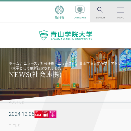
青山学院
LANGUAGE
SEARCH
MENU
ホーム
ニュース
社会連携（ニュース）
青山学院大学がフェアトレー
ド大学として更新認定されました
NEWS(社会連携)
POSTED
2024.12.06
TITLE