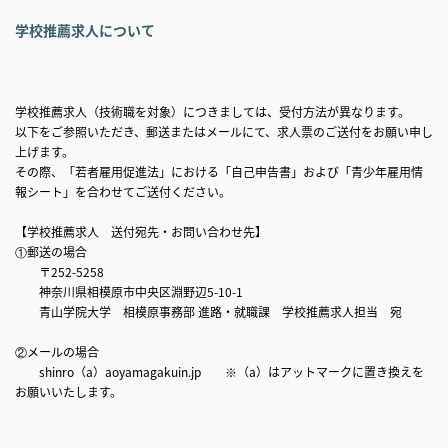
学校推薦求人について
学校推薦求人（技術職を対象）につきましては、受付方法が異なります。
以下をご参照いただき、郵送またはメールにて、求人票のご送付をお願い申し
上げます。
その際、「若者雇用促進法」における「自己申告書」および「青少年雇用情
報シート」を合わせてご送付ください。
【学校推薦求人 送付宛先・お問い合わせ先】
①郵送の場合
〒252-5258
神奈川県相模原市中央区淵野辺5-10-1
青山学院大学 相模原事務部 進路・就職課 学校推薦求人担当 宛
②メールの場合
shinro（a）aoyamagakuin.jp ※（a）はアットマークに置き換えを
お願いいたします。