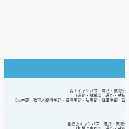
青山キャンパス 進路・就職セ
（進路・就職部 進路・就職
【文学部・教育人間科学部・経済学部・法学部・経営学部・国
相模原キャンパス 進路・就職セ
（相模原事務部 進路・就職