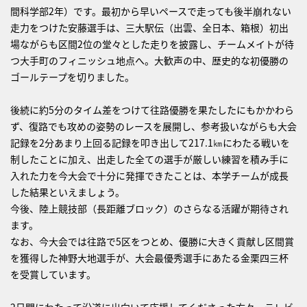
間科学部2年）です。最初から早いペースで走っても後半崩れない
走力をつけた安藤選手は、三大駅伝（出雲、全日本、箱根）初出
場ながらも区間2位の堂々とした走りを披露し、チームメイトが待
つ大手町のフィニッシュ地点へ。大歓声の中、歴史的な初優勝の
ゴールテープを切りました。
後続に約5分のタイム差をつけて往路優勝を果たしたにもかかわら
ず、復路でも攻めの姿勢のレースを展開し、参考扱いながらも大会
記録を2分あまり上回る記録を叩き出して217.1㎞にわたる戦いを
制したことに加え、出走した全ての選手が厳しい練習を積み手に
入れた力を今大会で十分に発揮できたことは、本学チームが成長
した結果といえましょう。
今後、陸上競技部（長距離ブロック）のさらなる活躍が期待され
ます。
なお、今大会では往路で5区をつとめ、優勝に大きく貢献し区間賞
を獲得した神野大地選手が、大会最優秀選手にあたる金栗四三杯
を受賞しています。