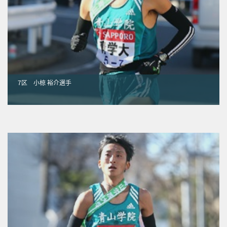
7区 小椋 裕介選手