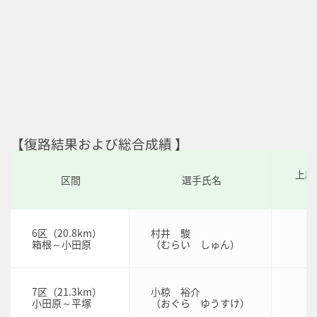
【復路結果および総合成績 】
上段
区間
選手氏名
6区（20.8km）
村井 駿
箱根～小田原
（むらい しゅん）
7区（21.3km）
小椋 裕介
小田原～平塚
（おぐら ゆうすけ）