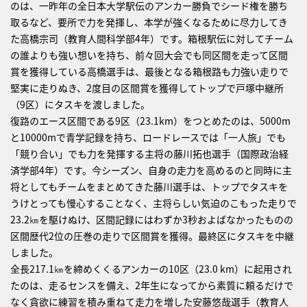
のは、一昨年の全日本大学駅伝のアンカー勝負でシード権を勝ち
取るなど、要所で力を発揮し、本学が強くなるために尽力してき
た高橋宗司（教育人間科学部4年）です。箱根駅伝に対してチーム
の誰よりも強い想いを持ち、前々回大会でも同区間を走って区間
賞を獲得している高橋選手は、最後となる箱根路も力強い走りで
堅実に走りぬき、2度目の区間賞を獲得してトップで戸塚中継所
（9区）にタスキを渡しました。
復路のエース区間である9区（23.1km）をつとめたのは、5000m
と10000mで青学記録を持ち、ロードレースでは「一人旅」でも
「競り合い」でも力を発揮する主将の藤川拓也選手（国際政治経
済学部4年）です。今シーズン、自身の走力を高めるのと同時に主
将としてもチームをまとめてきた藤川選手は、トップでタスキを
うけとっても慢心することなく、主将らしい気迫のこもった走りで
23.2㎞を駆けぬけ、区間記録にはわずか3秒およばなかったものの
区間歴代2位の圧巻の走りで区間賞を獲得。最終区にタスキを中継
しました。
全長217.1㎞を締めくくるアンカーの10区（23.0 km）に起用され
たのは、走るセンスを備え、2年生になってから素質に頼るだけで
なく貪欲に練習を積み重ねて走力を増した安藤悠哉選手（教育人