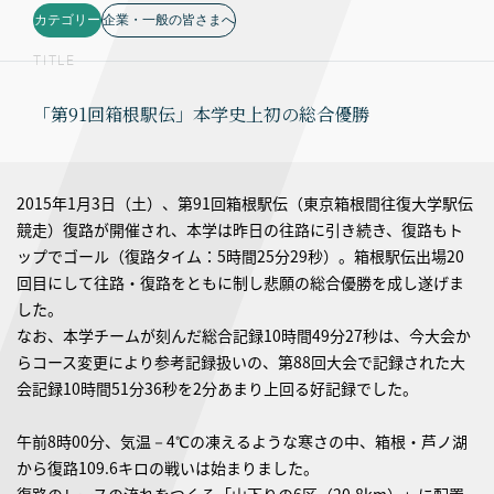
カテゴリー
企業・一般の皆さまへ
TITLE
「第91回箱根駅伝」本学史上初の総合優勝
2015年1月3日（土）、第91回箱根駅伝（東京箱根間往復大学駅伝
競走）復路が開催され、本学は昨日の往路に引き続き、復路もト
ップでゴール（復路タイム：5時間25分29秒）。箱根駅伝出場20
回目にして往路・復路をともに制し悲願の総合優勝を成し遂げま
した。
なお、本学チームが刻んだ総合記録10時間49分27秒は、今大会か
らコース変更により参考記録扱いの、第88回大会で記録された大
会記録10時間51分36秒を2分あまり上回る好記録でした。
午前8時00分、気温－4℃の凍えるような寒さの中、箱根・芦ノ湖
から復路109.6キロの戦いは始まりました。