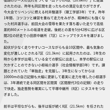
復路のレースの流れをつくる「山下りの6区（20.8km）」に配置
されたのは、昨年も同区間を走ったものの満足な走りができず、
今大会でリベンジに燃える村井駿選手（理工学部3年）です。昨年
1年間、コツコツと練習を重ねて走力をみがき、精神的にも強くな
った村井選手は、前回大会の雪辱を果たす落ち着いた走りで高低
差約860メートルの坂道を走破。後続との差を5分42秒に広げる区
間2位の好走で小田原中継所（7区）にトップでタスキを運びまし
た。
起伏が少なく走りやすいコースながらも全10区間中、最も気象の
変化が激しいとされる7区（21.3km）に起用されたのは、1年生の
時から本学が出場している全ての駅伝に出走し、本学の駅伝には
欠かすことのできない小椋裕介選手（社会情報学部3年）です。課
題とされていた「単独走」を克服し、3年生になってからは
10000mの自己記録も大幅に更新して着実に走力を増した小椋選手
は、3年連続で走る同区間を区間賞（区間歴代3位の記録）の走り
で快走。独走態勢を確実にして平塚中継所（8区）にタスキをつな
ぎました。
前半は平坦ながらも、後半は坂が続く8区（21.5km）を任された