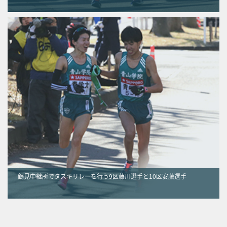
鶴見中継所でタスキリレーを行う9区藤川選手と10区安藤選手