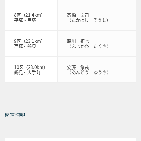
8区（21.4km）
高橋 宗司
平塚～戸塚
（たかはし そうし）
9区（23.1km）
藤川 拓也
戸塚～鶴見
（ふじかわ たくや）
10区（23.0km）
安藤 悠哉
鶴見～大手町
（あんどう ゆうや）
関連情報