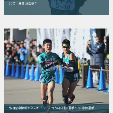
10区 安藤 悠哉選手
小田原中継所でタスキリレーを行う6区村井選手と7区小椋選手