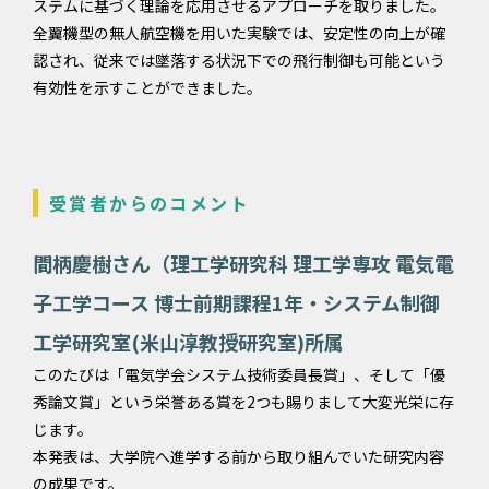
ステムに基づく理論を応用させるアプローチを取りました。
全翼機型の無人航空機を用いた実験では、安定性の向上が確
認され、従来では墜落する状況下での飛行制御も可能という
有効性を示すことができました。
受賞者からのコメント
間柄慶樹さん（理工学研究科 理工学専攻 電気電
子工学コース 博士前期課程1年・システム制御
工学研究室(米山淳教授研究室)所属
このたびは「電気学会システム技術委員長賞」、そして「優
秀論文賞」という栄誉ある賞を2つも賜りまして大変光栄に存
じます。
本発表は、大学院へ進学する前から取り組んでいた研究内容
の成果です。