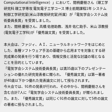
Computational Intelligence）」において、間柄慶樹さん（理工学
研究科 理工学専攻 電気電子工学コース 博士前期課程1年 システム
制御工学研究室(米山淳教授研究室)所属）が「電気学会システム技
術委員長賞」を受賞しました。
また、間柄 慶樹さん、髙橋 佑徳助教、浅井 佑仁助手、米山 淳教授
(電気電子工学科)が「優秀論文賞」を受賞しました。
本大会は、ファジィ、ＡＩ、ニューラルネットワークをはじめと
した、各種ソフトウェア手法の基礎から応用までを対象とする研
究成果の発表を行う場であり、情報交換と活発な討議の場となる
ことを目的としています。
「電気学会システム技術委員長賞」は満35歳以下のプレゼンテー
ションの優れた研究発表者に贈られ、「優秀論文賞」は第一著者
が40歳以下かつ優れた発表論文に対して授与されます。
今大会では、91件の発表が行われ、その中から、間柄慶樹さんを
含む合計7人に「電気学会システム技術委員長賞」が贈られまし
た。また、「優秀論文賞」は同じく91件の論文に対して5件の論文
の著者に授与されました。