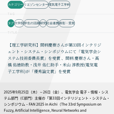
カテゴリー
リエゾンセンター
電気電子工学科
TAG
タグ
大学院
学生の活躍
研究
社会連携
表彰・受賞
TITLE
【理工学研究科】間柄慶樹さんが第33回インテリジ
ェント・システム・シンポジウムにて「電気学会シ
ステム技術委員長賞」を受賞 、間柄 慶樹さん・髙
橋 佑徳助教・浅井 佑仁助手・米山 淳教授(電気電
子工学科)が「優秀論文賞」を受賞
2025年9月25日（木）～26日（金）、電気学会 電子・情報・シス
テム部門（C部門）主催の「第33回インテリジェント・システム・
シンポジウム－FAN 2025 in Aichi（The 33rd Symposium on
Fuzzy, Artificial Intelligence, Neural Networks and