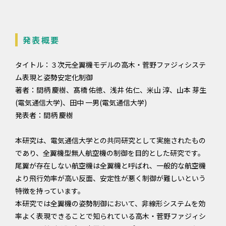
発表概要
タイトル：３次元全翼機モデルの高木・菅野ファジィシステ
ム表現と姿勢安定化制御
著者：間柄 慶樹、髙橋 佑徳、浅井 佑仁、米山 淳、山本 芽生
(電気通信大学)、田中 一男(電気通信大学)
発表者：間柄 慶樹
本研究は、電気通信大学との共同研究として実施されたもの
であり、全翼機型無人航空機の制御を目的とした研究です。
尾翼が存在しない航空機は全翼機と呼ばれ、一般的な航空機
より飛行効率が高い反面、安定性が悪く制御が難しいという
特徴を持っています。
本研究では全翼機の姿勢制御において、非線形システムを効
率よく表現できることで知られている高木・菅野ファジィシ