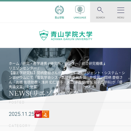
青山学院
LANGUAGE
SEARCH
MENU
ホーム
研究・産学連携
研究所・センター
統合研究機構
リエゾンセンター
【理工学研究科】間柄慶樹さんが第33回インテリジェント・システム・シ
ンポジウムにて「電気学会システム技術委員長賞」を受賞 、間柄 慶樹さ
ん・髙橋 佑徳助教・浅井 佑仁助手・米山 淳教授(電気電子工学科)が「優
秀論文賞」を受賞
NEWS(リエゾンセンター)
POSTED
2025.11.25
CATEGORY