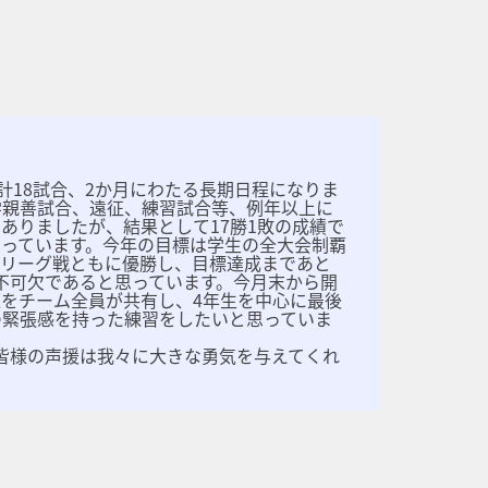
計18試合、2か月にわたる長期日程になりま
学親善試合、遠征、練習試合等、例年以上に
ありましたが、結果として17勝1敗の成績で
っています。今年の目標は学生の全大会制覇
のリーグ戦ともに優勝し、目標達成まであと
不可欠であると思っています。今月末から開
をチーム全員が共有し、4年生を中心に最後
の緊張感を持った練習をしたいと思っていま
皆様の声援は我々に大きな勇気を与えてくれ