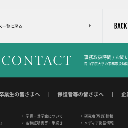
BACK
ス一覧に戻る
CONTACT
事務取扱時間 / お
青山学院大学の事務取扱時間
卒業生の皆さまへ
保護者等の皆さまへ
企
学費・奨学金について
研究者(教員)情報
内』
各種証明書等・手続き
メディア掲載情報