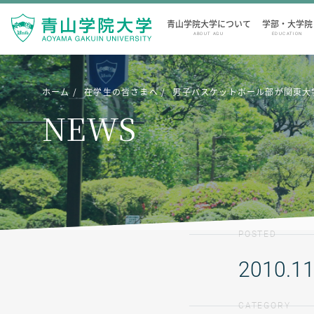
青山学院大学について
学部・大学院
ABOUT AGU
EDUCATION
ホーム
在学生の皆さまへ
男子バスケットボール部が関東大
NEWS
POSTED
2010.11
CATEGORY