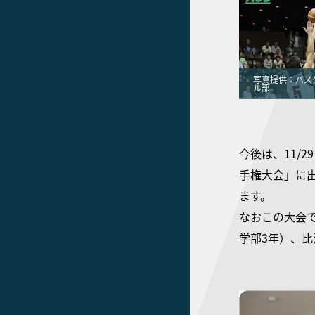
写真提供：バス
ル部
今後は、11/
手権大会」に
ます。
なおこの大会
学部3年）、