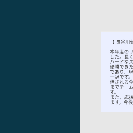
【 長谷川
本年度のリ
した。長
ハードなス
優勝でき
であり、
一冠です
催される
までチー
す。
また、応
ます。今