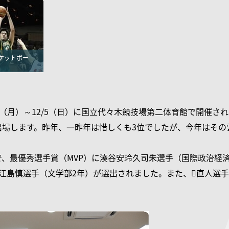
ケットボー
29（月）～12/5（日）に国立代々木競技場第二体育館で開催さ
出場します。昨年、一昨年は惜しくも3位でしたが、今年はその
で、最優秀選手賞（MVP）に湊谷安玲久司朱選手（国際政治経
比江島慎選手（文学部2年）が選出されました。また、直人選