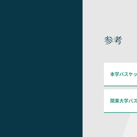
参考
本学バスケ
関東大学バ