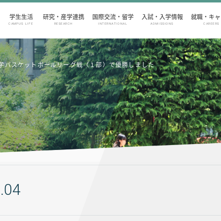
学生生活
研究・産学連携
国際交流・留学
入試・入学情報
就職・キャ
CAMPUS LIFE
RESEARCH
INTERNATIONAL
ADMISSIONS
CAREERS
学バスケットボールリーグ戦（１部）で優勝しました
.04