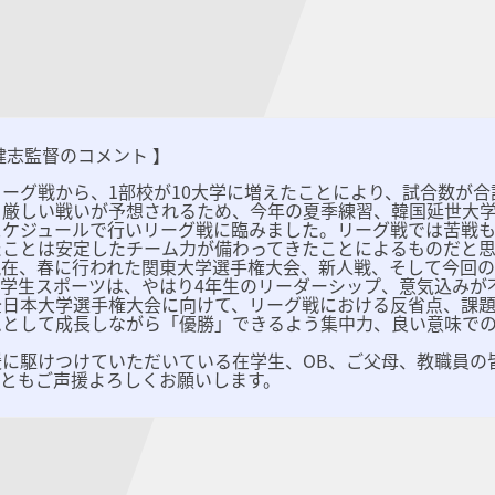
健志監督のコメント 】
ーグ戦から、1部校が10大学に増えたことにより、試合数が合
く厳しい戦いが予想されるため、今年の夏季練習、韓国延世大
ケジュールで行いリーグ戦に臨みました。リーグ戦では苦戦も
たことは安定したチーム力が備わってきたことによるものだと思
現在、春に行われた関東大学選手権大会、新人戦、そして今回
。学生スポーツは、やはり4年生のリーダーシップ、意気込みが
全日本大学選手権大会に向けて、リーグ戦における反省点、課題
ムとして成長しながら「優勝」できるよう集中力、良い意味で
援に駆けつけていただいている在学生、OB、ご父母、教職員の
後ともご声援よろしくお願いします。