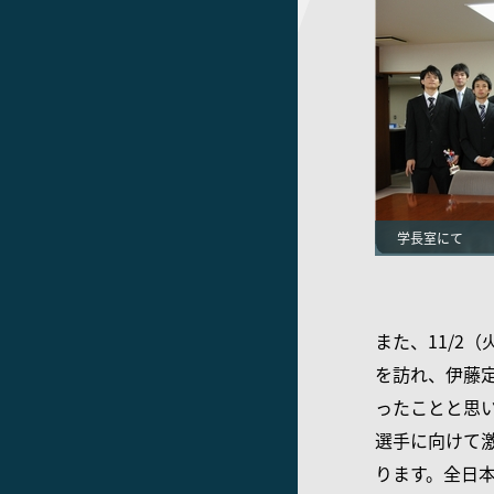
学長室にて
また、11/2
を訪れ、伊藤
ったことと思
選手に向けて
ります。全日