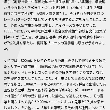
選手（地球社会共生学部地球社会共生学科1年）が準優勝、最後尾
から虎視眈々と先頭を狙った山下悠河選手（地球社会共生学部地
球社会共生学科3年）が3位入賞を果たし、それぞれが自信を持つ
レースパターンを発揮してメダルを獲得する活躍をみせました。ま
た、外国人留学生が多数出場し、ハイペースな争いとなった
10000mにおいて中村唯翔選手（総合文化政策学部総合文化政策学
科4年）が5位入賞、横田俊吾選手（教育人間科学部教育学科4年）
が7位入賞を果たし、長距離ブロックの選手層の厚さが示されまし
た。
女子では、800mにおいて昨冬から治療に専念して怪我を乗り越え
たヒリアー紗璃苗選手（国際政治経済学部国際経済学科3年）が、
熾烈なデッドヒートとなった最後の直線を力強く走り抜き、復活
の準優勝を果たしました。また、4年生として最後の大舞台に強い
思いを抱き、100mハードルと400mハードルの2種目に出場した有
田安紗季選手（教育人間科学部教育学科4年）が、100mハードル
では僅か0.01秒の壁に阻まれて決勝進出を逃したものの、その雪
辱を晴らすべく挑んだ400mハードルにおいて見事3位入賞を果た
しました。その他にも、3年生を筆頭に多数の個人種目において入