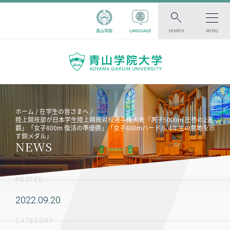
青山学院
LANGUAGE
SEARCH
MENU
ホーム
在学生の皆さまへ
陸上競技部が日本学生陸上競技対校選手権大会「男子5000m 圧巻の2連
覇」「女子800m 復活の準優勝」「女子400mハードル 4年生の意地を示
す銅メダル」
NEWS
POSTED
2022.09.20
CATEGORY