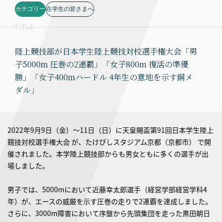
カテゴリー
在学生の皆さまへ
TITLE
陸上競技部が日本学生陸上競技対校選手権大会「男
子5000m 圧巻の2連覇」「女子800m 復活の準優
勝」「女子400mハードル 4年生の意地を示す銅メ
ダル」
2022年9月9日（金）〜11日（日）に天皇賜盃第91回日本学生陸上
競技対校選手権大会 が、たけびしスタジアム京都（京都市） で開
催されました。本学陸上競技部からも男女ともに多くの選手が出
場しました。
男子では、5000mにおいて近藤幸太郎選手（経営学部経営学科4
年）が、エースの威厳を示す圧巻の走りで2連覇を達成しました。
さらに、3000m障害において序盤から先頭集団を走った黒田朝日