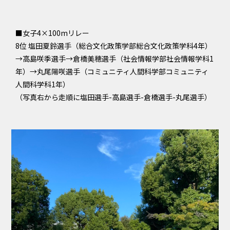
■女子4×100mリレー
8位 塩田夏鈴選手（総合文化政策学部総合文化政策学科4年）
→高島咲季選手→倉橋美穂選手（社会情報学部社会情報学科1
年）→丸尾陽咲選手（コミュニティ人間科学部コミュニティ
人間科学科1年）
（写真右から走順に塩田選手-高島選手-倉橋選手-丸尾選手）