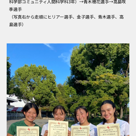
科学部コミュニティ人間科学科3年）→青木穂花選手→高島咲
季選手
（写真右から走順にヒリアー選手、金子選手、青木選手、高
島選手）