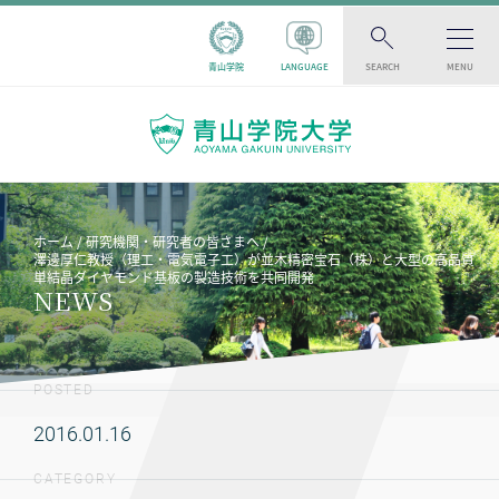
青山学院
LANGUAGE
SEARCH
MENU
ホーム
研究機関・研究者の皆さまへ
澤邊厚仁教授（理工・電気電子工）が並木精密宝石（株）と大型の高品質
単結晶ダイヤモンド基板の製造技術を共同開発
NEWS
POSTED
2016.01.16
CATEGORY