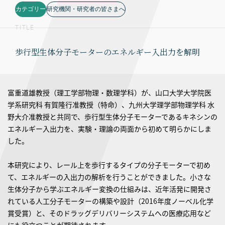
カテゴリー
研究機関・研究者の皆さまへ
TITLE
歩行型生体分子モーターのエネルギー入出力を解明
富重道雄教授（理工学部物理・数理学科）が、山口大学大学院医
学系研究科 有賀隆行准教授（特命）、九州大学理学部物理学科 水
野大介准教授と共同で、歩行型生体分子モーターであるキネシンの
エネルギー入出力を、実験・理論の両面から初めて明らかにしま
した。
本研究により、レール上を歩行するタイプの分子モーターで初め
て、エネルギーの入出力の解析を行うことができました。小さな
生体分子から学ぶエネルギー変換の仕組みは、近年活発に開発さ
れている人工分子モーターの構築や設計（2016年度ノーベル化学
賞受賞）と、そのドラッグデリバリーシステムへの医療応用など