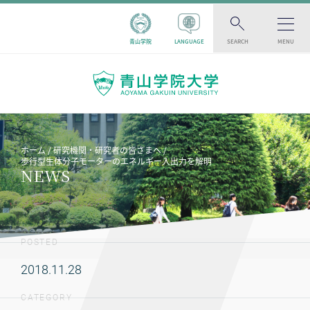
青山学院
LANGUAGE
SEARCH
MENU
ホーム
研究機関・研究者の皆さまへ
歩行型生体分子モーターのエネルギー入出力を解明
NEWS
POSTED
2018.11.28
CATEGORY