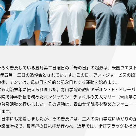
ひろく普及している五月第二日曜日の「母の日」の起源は、米国ウエス
〇)年五月一二日の追悼会とされています。この日、アン・ジャービスの
の後、アンナは、母の日を公的な記念日とする運動を始めます。
にも明治末年に伝えられました。青山学院の教師ギデオン・F・ドレーパ
学院で神学部長を務めたベンジャミン・チャペルの夫人マリー（青山学
の普及活動を行いました。その運動は、青山女学院長を務めたファニー
れます。
、日本にも定着しましたが、その普及には、三人の青山学院にゆかりの
の設置学校で、毎年母の日礼拝が行われ、近年では、街灯フラッグを掲