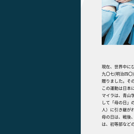
現在、世界中に
九〇七(明治四
贈りました。そ
この運動は日本
マイラは、青山
して「母の日」
人）に引き継が
母の日は、戦後
は、初等部など