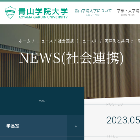
青山学院大学について
学部・大学院
ABOUT AGU
EDUCATION
ホーム
ニュース
社会連携（ニュース）
河津町と共同で「
NEWS(社会連携)
- MENU -
POSTED
2023.05
学長室
TITLE