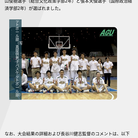
山俊樹選手（総合文化政策学部2年）と張本天傑選手（国際政治経
男
子
済学部2年）が選ばれました。
バ
ス
ケ
ッ
ト
ボ
ー
ル
部
（写
真
提
供：
男
子
バ
ス
ケ
ッ
ト
ボ
ー
ル
部）
なお、大会結果の詳細および長谷川健志監督のコメントは、以下