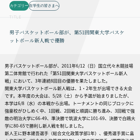
カテゴリー
在学生の皆さまへ
TITLE
男子バスケットボール部が、第51回関東大学バスケ
ットボール新人戦で優勝
男子バスケットボール部が、2011年6/12（日）国立代々木競技場
第二体育館で行われた「第51回関東大学バスケットボール新人
戦」において、3年連続8回目の優勝を果たしました。
関東大学バスケットボール新人戦は、1・2年生が出場できる大会
です。本年度の大会は、5/28（土）から予選が始まりましたが、
本学は6/8（水）の本戦から出場。トーナメントの同じブロックに
強豪校がひしめく中、1回戦、2回戦と順調に勝ち進み、3回戦で強
新
敵の明治大学に66-49、準決勝で筑波大学に101-69、決勝で白鴎大
人
戦
学に80-65で勝利し新人戦を制しました。
を
制
新人王に野本建吾選手（総合文化政策学部1年）、優秀選手賞に畠
し
た