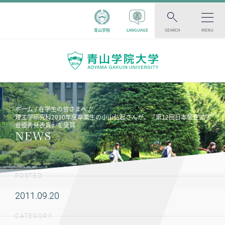
青山学院
LANGUAGE
SEARCH
MENU
ホーム
在学生の皆さまへ
理工学研究科2010年度卒業生の小山弘起さんが、「第12回日本感性工学
会優秀発表賞」を受賞
NEWS
POSTED
2011.09.20
CATEGORY