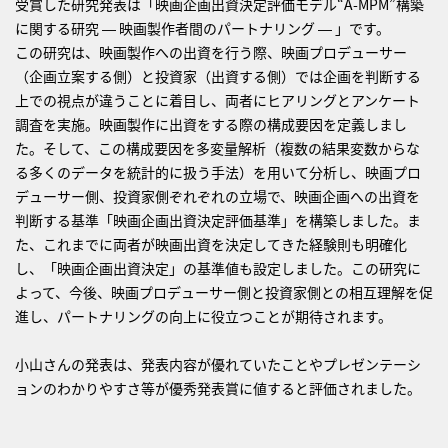
受賞した研究発表は「映画企画出資決定評価モデル“A-MPM”構築
に関する研究 ― 映画製作者間のパートナリング ― 」です。
この研究は、映画製作への出資を行う際、映画プロデューサー
（企画立案する側）と投資家（出資する側）では企画を判断する
上での視点が違うことに着目し、両者にヒアリングとアンケート
調査を実施。映画製作に出資をする際の構成要因を定義しまし
た。そして、この構成要因を多変量解析（複数の結果変数からな
る多くのデータを統計的に扱う手法）を用いて分析し、映画プロ
デューサー側、投資家側ぞれぞれの立場で、映画企画への出資を
判断する基準「映画企画出資決定評価基準」を構築しました。ま
た、これまでに両者が映画出資を決定してきた経験則も明確化
し、「映画企画出資決定」の基準値も設定しました。この研究に
よって、今後、映画プロデューサー側と投資家側との相互理解を促
進し、パートナリングの向上に役立つことが期待されます。
小山さんの発表は、発表内容が優れていたことやプレゼンテーシ
ョンのわかりやすさ等が優秀発表賞に値すると評価されました。