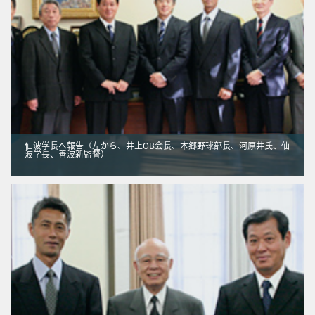
仙波学長へ報告（左から、井上OB会長、本郷野球部長、河原井氏、仙
波学長、善波新監督）