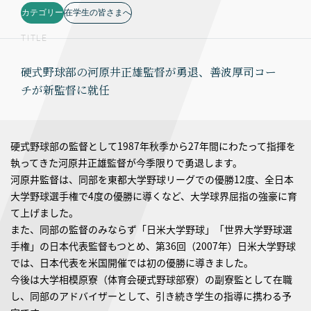
カテゴリー
在学生の皆さまへ
TITLE
硬式野球部の河原井正雄監督が勇退、善波厚司コー
チが新監督に就任
硬式野球部の監督として1987年秋季から27年間にわたって指揮を
執ってきた河原井正雄監督が今季限りで勇退します。
河原井監督は、同部を東都大学野球リーグでの優勝12度、全日本
大学野球選手権で4度の優勝に導くなど、大学球界屈指の強豪に育
て上げました。
また、同部の監督のみならず「日米大学野球」「世界大学野球選
手権」の日本代表監督もつとめ、第36回（2007年）日米大学野球
では、日本代表を米国開催では初の優勝に導きました。
今後は大学相模原寮（体育会硬式野球部寮）の副寮監として在職
し、同部のアドバイザーとして、引き続き学生の指導に携わる予