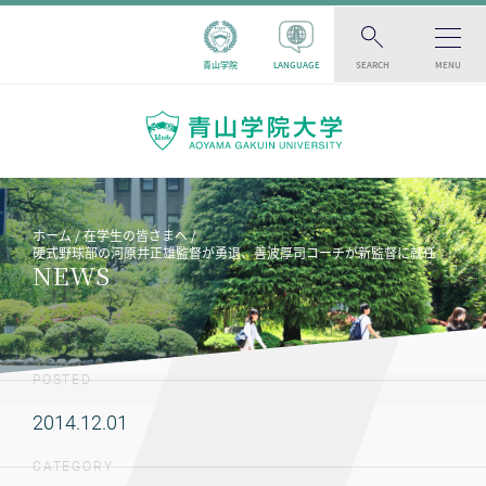
青山学院
LANGUAGE
SEARCH
MENU
ホーム
在学生の皆さまへ
硬式野球部の河原井正雄監督が勇退、善波厚司コーチが新監督に就任
NEWS
POSTED
2014.12.01
CATEGORY