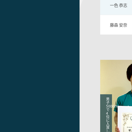
一色 恭志
藤森 安奈
男
子
5000m
で
4
位
に
入
賞
し