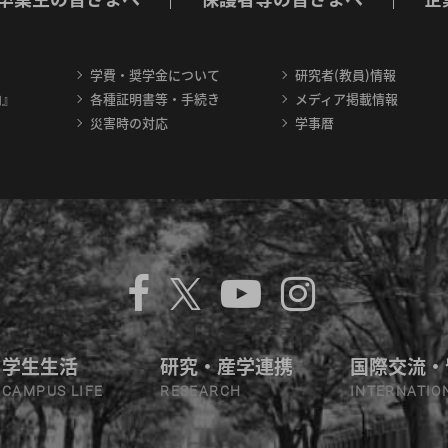
学費・奨学金について
研究者(教員)情報
内』
各種証明書等・手続き
メディア掲載情報
災害時の対応
学事暦
学生生活
研究・産学連携
国際交流・
CAMPUS LIFE
RESEARCH
INTERNATIO