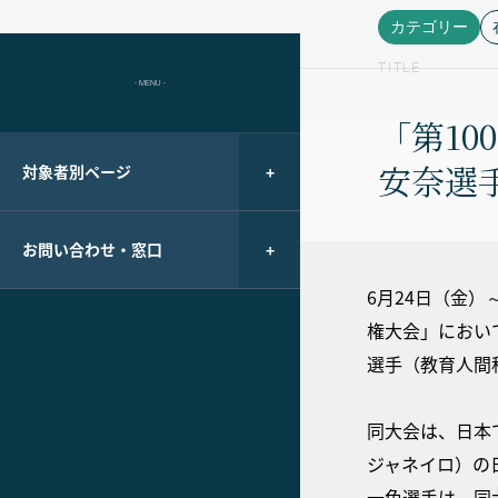
カテゴリー
TITLE
- MENU -
「第1
安奈選
対象者別ページ
お問い合わせ・窓口
6月24日（金
権大会」におい
選手（教育人間
同大会は、日本
ジャネイロ）の
一色選手は、同