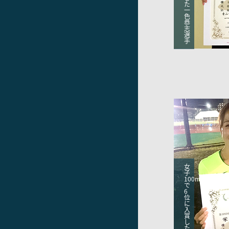
た
一
色
恭
志
選
手
女
子
100m
で
6
位
に
入
賞
し
た