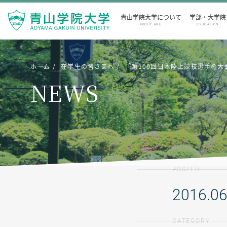
青山学院大学について
学部・大学院
ABOUT AGU
EDUCATION
ホーム
在学生の皆さまへ
「第100回日本陸上競技選手権
NEWS
POSTED
2016.06
CATEGORY