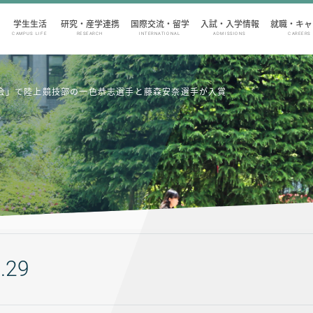
学生生活
研究・産学連携
国際交流・留学
入試・入学情報
就職・キャ
CAMPUS LIFE
RESEARCH
INTERNATIONAL
ADMISSIONS
CAREERS
大会」で陸上競技部の一色恭志選手と藤森安奈選手が入賞
.29