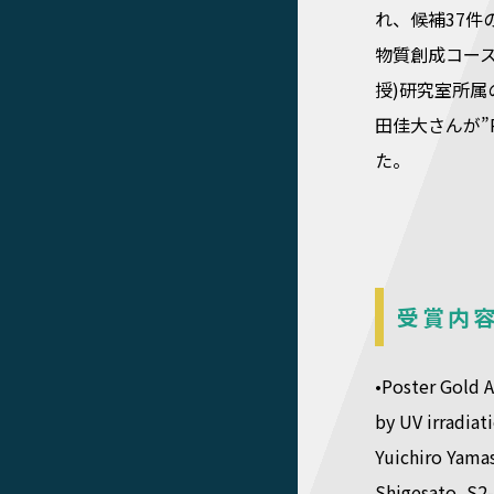
れ、候補37
物質創成コース
授)研究室所属の大
田佳大さんが”Pos
た。
受賞内
•Poster Gold A
by UV irradiat
Yuichiro Yama
Shigesato, S2-