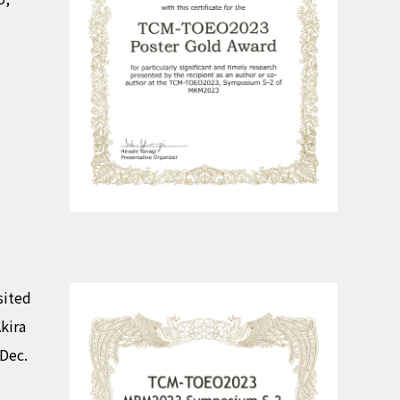
sited
kira
Dec.