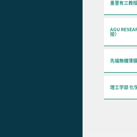
重里有三教授
AGU RE
授）
先端無機薄
理工学部 化