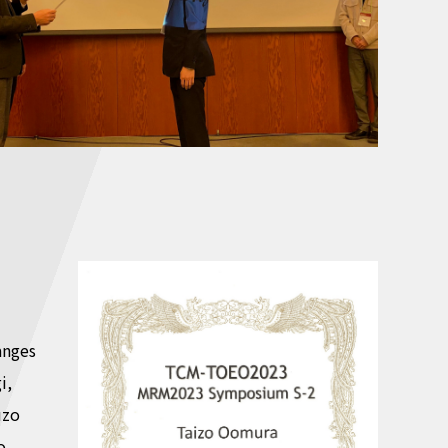
anges
i,
uzo
o,