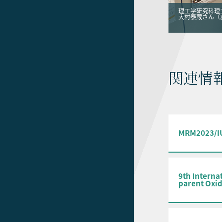
理工学研究科理
大村泰蔵さん（
関連情
MRM2023/
9th Interna
parent Oxid