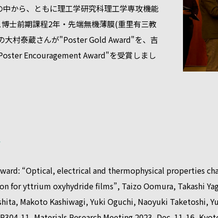
件の中から、ともに理工学研究科理工学専攻機能
博士前期課程2年・先端無機薄膜(重里有三教
村泰蔵さんが"Poster Gold Award"を、吉
ter Encouragement Award"を受賞しまし
容
ward: “Optical, electrical and thermophysical properties ch
ion for yttrium oxyhydride films”, Taizo Oomura, Takashi Yag
shita, Makoto Kashiwagi, Yuki Oguchi, Naoyuki Taketoshi, Y
P304-11, Materials Research Meeting 2023, Dec. 11-16, Kyot