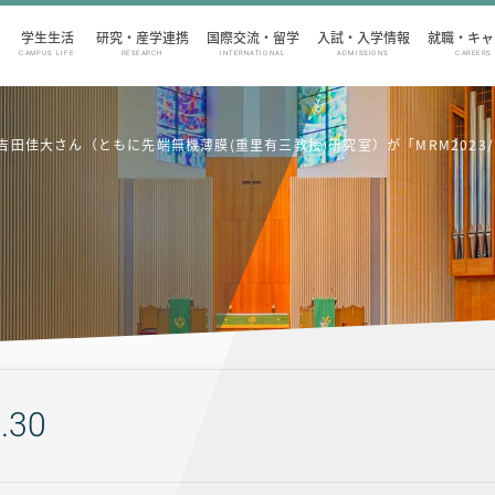
学生生活
研究・産学連携
国際交流・留学
入試・入学情報
就職・キャ
CAMPUS LIFE
RESEARCH
INTERNATIONAL
ADMISSIONS
CAREERS
佳大さん（ともに先端無機薄膜(重里有三教授)研究室）が「MRM2023/IU
.30