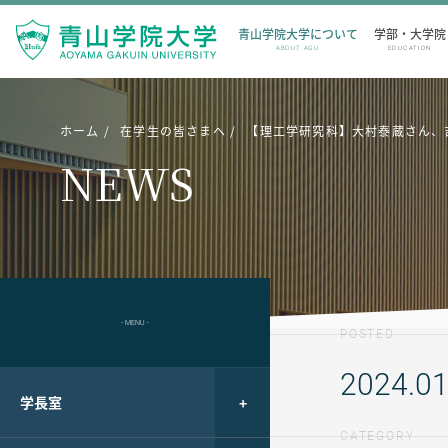
青山学院大学について
学部・大学院
ABOUT AGU
EDUCATION
ホーム
在学生の皆さまへ
【理工学研究科】大村泰蔵さん、吉田
NEWS
- MENU -
POSTED
2024.01
学長室
CATEGORY