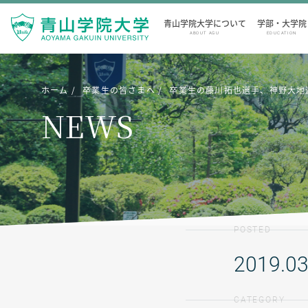
青山学院大学について
学部・大学院
ABOUT AGU
EDUCATION
ホーム
卒業生の皆さまへ
卒業生の藤川拓也選手、神野大地
NEWS
POSTED
2019.03
CATEGORY