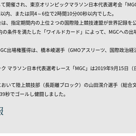
して開催され、東京オリンピックマラソン日本代表選考会「MG
0秒以内、または同4～6位で2時間10分00秒以内でした。
合は、指定期間内の上位２つの国際陸上競技連盟が世界記録を公
以内の条件を満たした「ワイルドカード」によって、MGCへの
MGC出場権獲得は、橋本崚選手（GMOアスリーツ、国際政治
ク マラソン日本代表選考レース「MGC」は2019年9月15日
において陸上競技部（長距離ブロック）の山田滉介選手（総合文
分39秒でゴールし健闘しました。
報