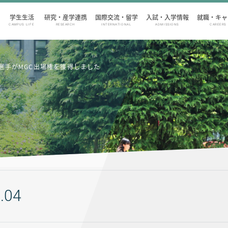
学生生活
研究・産学連携
国際交流・留学
入試・入学情報
就職・キャ
CAMPUS LIFE
RESEARCH
INTERNATIONAL
ADMISSIONS
CAREERS
選手がMGC出場権を獲得しました
.04