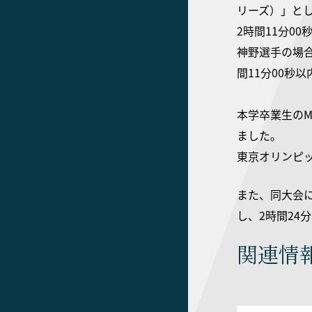
リーズ）」と
2時間11分0
神野選手の場
間11分00秒
本学卒業生の
ました。
東京オリンピッ
また、同大会
し、2時間24
関連情