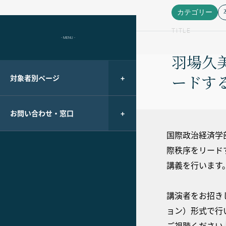
カテゴリー
TITLE
- MENU -
羽場久
ードす
対象者別ページ
お問い合わせ・窓口
国際政治経済学部
際秩序をリード
講義を行います
講演者をお招き
ョン）形式で行
ご視聴ください