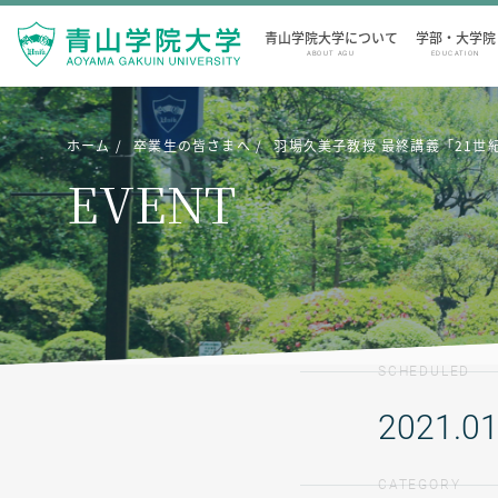
青山学院大学について
学部・大学院
ABOUT AGU
EDUCATION
ホーム
卒業生の皆さまへ
羽場久美子教授 最終講義「21世
EVENT
SCHEDULED
2021.01
CATEGORY