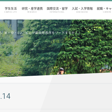
学生生活
研究・産学連携
国際交流・留学
入試・入学情報
就職・キャ
CAMPUS LIFE
RESEARCH
INTERNATIONAL
ADMISSIONS
CAREERS
紀、米・中・EU、どこが新国際秩序をリードするか？」
.14