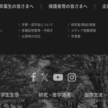
卒業生の皆さまへ
保護者等の皆さまへ
企
学費・奨学金について
研究者(教員)情報
内』
各種証明書等・手続き
メディア掲載情報
災害時の対応
学事暦
学生生活
研究・産学連携
国際交流・
CAMPUS LIFE
RESEARCH
INTERNATIO