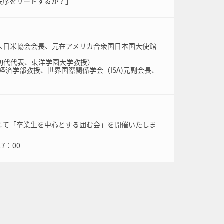
秩序をリードするか？」
人日米協会会長、元在アメリカ合衆国日本国大使館
初代代表、東洋学園大学教授）
経済学部教授、世界国際関係学会（ISA)元副会長、
式にて「卒業生を中心とする囲む会」を開催いたしま
7：00