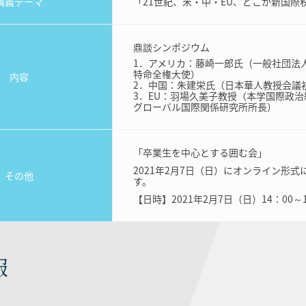
講義テーマ
「21世紀、米・中・EU、どこが新国際
鼎談シンポジウム
1．アメリカ：藤崎一郎氏（一般社団法
特命全権大使）
内容
2．中国：朱建栄氏（日本華人教授会議
3．EU：羽場久美子教授（本学国際政治
グローバル国際関係研究所所長）
「卒業生を中心とする囲む会」
2021年2月7日（日）にオンライン形
その他
す。
【日時】2021年2月7日（日）14：00～1
報