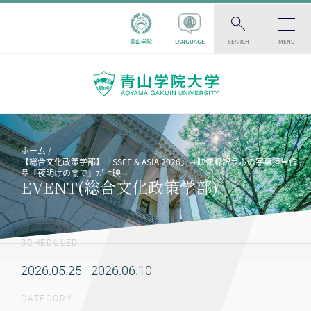
青山学院
LANGUAGE
SEARCH
MENU
ホーム
【総合文化政策学部】「SSFF & ASIA 2026」～映像翻訳ラボの字幕担当作
品『夜明けの闇で』が上映～
EVENT(総合文化政策学部)
SCHEDULED
2026.05.25 - 2026.06.10
CATEGORY