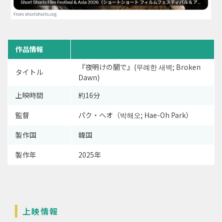
作品情報
『夜明けの闇で』(무례한 새벽; Broken
タイトル
Dawn)
上映時間
約16分
監督
パク・ヘオ（박해오; Hae-Oh Park）
製作国
韓国
製作年
2025年
上映情報