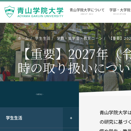
青山学院大学について
学部・大学院
ABOUT AGU
EDUCATION
ホーム
学生生活
学費・奨学金・教育ローン
【重要】20
【重要】2027年
時の取り扱いについ
- MENU -
青山学院大学
学生生活
の研究に基づ