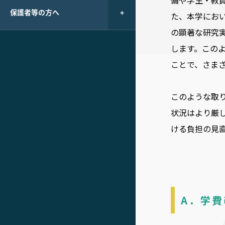
備や学生・教
保護者等の方へ
た、本学にお
の顕著な研究
します。この
ことで、さま
このような取
状況はより厳
ける負担の見
A．学費