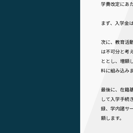
学費改定にあ
まず、入学金
次に、教育活
は不可分と考
ととし、増額
料に組み込み
最後に、在籍
して入学手続
録、学内諸サ
額します。