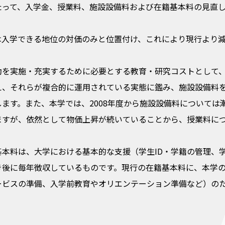
たって、入学金、授業料、施設設備料および在籍基本料の見直
は入学できる地位の対価のみと位置付け、これにより現行より
動を実施・充実するために必要とする教育・研究コストとして
え、それらが複合的に運用されている実態に鑑み、施設設備料
します。また、本学では、2008年度から施設設備料について
ますが、依然として物価上昇が続いていることから、授業料に
基本料は、大学における基本的な支援（学生ID・学籍の管理、
き後に毎年徴収しているものです。現行の在籍基本料に、本学の
ービスの準備、入学前教育やオリエンテーション準備など）の