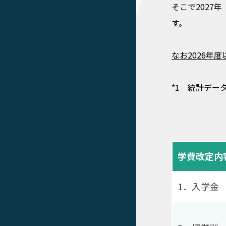
そこで2027
す。
なお2026年
*1 統計デー
学費改定内
1．入学金