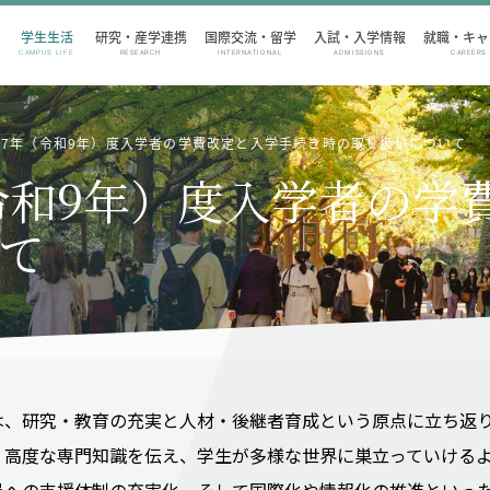
学生生活
研究・産学連携
国際交流・留学
入試・入学情報
就職・キャ
CAMPUS LIFE
RESEARCH
INTERNATIONAL
ADMISSIONS
CAREERS
27年（令和9年）度入学者の学費改定と入学手続き時の取り扱いについて
（令和9年）度入学者の
て
は、研究・教育の充実と人材・後継者育成という原点に立ち返
く高度な専門知識を伝え、学生が多様な世界に巣立っていける