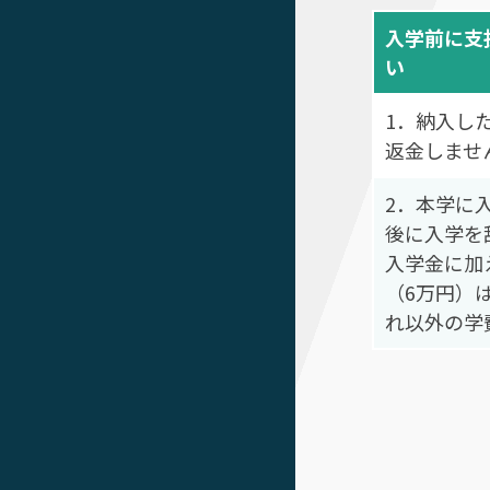
入学前に支
い
1．納入し
返金しませ
2．本学に
後に入学を
入学金に加
（6万円）
れ以外の学