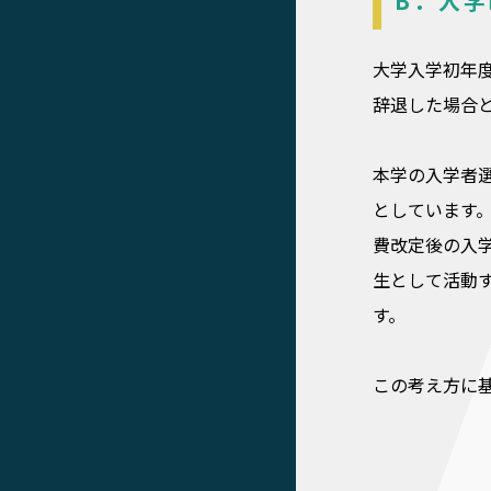
B．入
大学入学初年
辞退した場合
本学の入学者
としています
費改定後の入
生として活動
す。
この考え方に