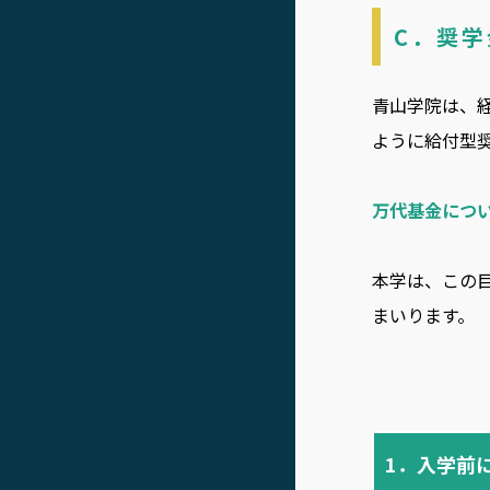
C．奨
青山学院は、
ように給付型
万代基金につ
本学は、この
まいります。
1．入学前