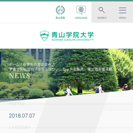
青山学院
LANGUAGE
SEARCH
MENU
ホーム
在学生の皆さまへ
学食で気仙沼の「はらくっつい」セットを販売－被災地支援活動
NEWS
POSTED
2018.07.07
CATEGORY