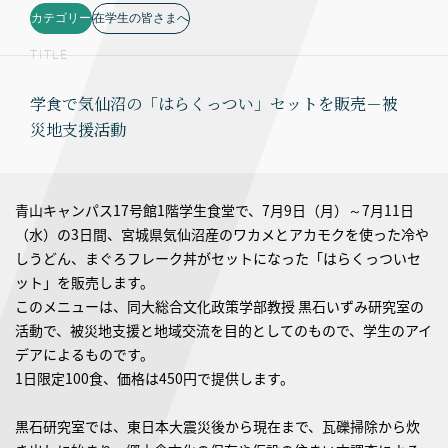
カテゴリー
在学生の皆さまへ
TITLE
学食で気仙沼の「はらくっつい」セットを販売－被
災地支援活動
青山キャンパス17号館1階学生食堂で、7月9日（月）～7月11日
（水）の3日間、宮城県気仙沼産のワカメとアカモクを使った冷や
しうどん、まぐろフレーク丼がセットになった「はらくっついセ
ット」を販売します。
このメニューは、同大総合文化政策学部教授 黒石いずみ研究室の
活動で、被災地支援と地域交流を目的としてのもので、学生のアイ
デアによるものです。
1日限定100食、価格は450円で提供します。
黒石研究室では、東日本大震災後から現在まで、瓦礫掃除から炊