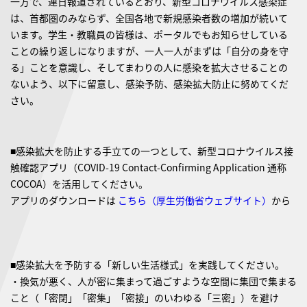
一方で、連日報道されているとおり、新型コロナウイルス感染症
は、首都圏のみならず、全国各地で新規感染者数の増加が続いて
います。学生・教職員の皆様は、ポータルでもお知らせしている
ことの繰り返しになりますが、一人一人がまずは「自分の身を守
る」ことを意識し、そしてまわりの人に感染を拡大させることの
ないよう、以下に留意し、感染予防、感染拡大防止に努めてくだ
さい。
■感染拡大を防止する手立ての一つとして、新型コロナウイルス接
触確認アプリ（COVID-19 Contact-Confirming Application 通称
COCOA）を活用してください。
アプリのダウンロードは
こちら（厚生労働省ウェブサイト）
から
■感染拡大を予防する「新しい生活様式」を実践してください。
・換気が悪く、人が密に集まって過ごすような空間に集団で集まる
こと（「密閉」「密集」「密接」のいわゆる「三密」）を避け