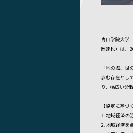
青山学院大学
岡達也）は、2
「地の塩、世
歩む存在とし
り、幅広い分
【協定に基づく
1. 地域経済
2. 地域経済