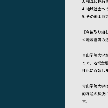
3. 相互に保
4. 地域社会
5. その他本
【今後取り組む
＜地域経済の
青山学院大学
とで、地域金
性化に貢献し
青山学院大学
的課題の解決
す。