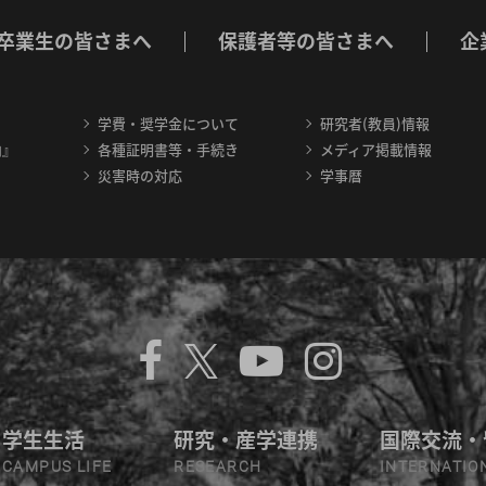
卒業生の皆さまへ
保護者等の皆さまへ
企
学費・奨学金について
研究者(教員)情報
内』
各種証明書等・手続き
メディア掲載情報
災害時の対応
学事暦
学生生活
研究・産学連携
国際交流・
CAMPUS LIFE
RESEARCH
INTERNATIO