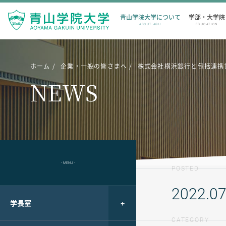
青山学院大学について
学部・大学院
ABOUT AGU
EDUCATION
ホーム
企業・一般の皆さまへ
株式会社横浜銀行と包括連携
NEWS
- MENU -
POSTED
2022.07
学長室
CATEGORY