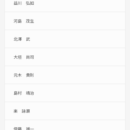
益川　弘如
河島　茂生
北澤　武
大垣　尚司
元木　貴則
島村　靖治
楽　詠灝
伊藤　雄一