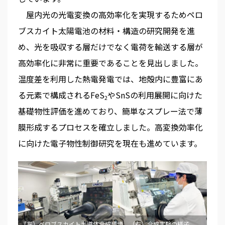
屋内光の光電変換の高効率化を実現するためペロ
ブスカイト太陽電池の材料・構造の研究開発を進
め、光を吸収する層だけでなく電荷を輸送する層が
高効率化に非常に重要であることを見出しました。
温度差を利用した熱電発電では、地殻内に豊富にあ
る元素で構成されるFeS
やSnSの利用展開に向けた
2
基礎物性評価を進めており、簡単なスプレー法で薄
膜形成するプロセスを確立しました。高変換効率化
に向けた電子物性制御研究を現在も進めています。
（左）ペロブスカイト半導体合成環境 （右）合成実験の様子