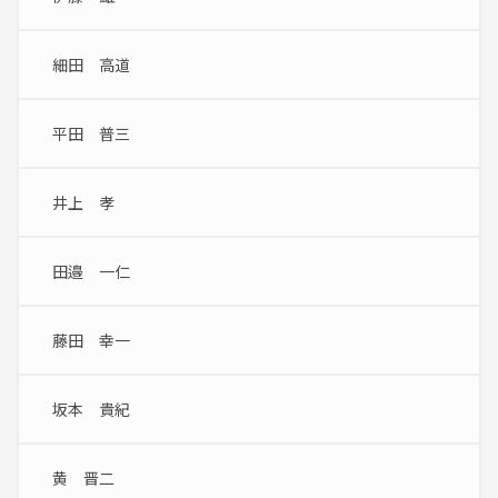
細田　高道
平田　普三
井上　孝
田邉　一仁
藤田　幸一
坂本　貴紀
黄　晋二