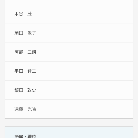
木谷　茂
須田　敏子
阿部　二朗
平田　普三
飯田　敦史
遠藤　光暁
所属・職位