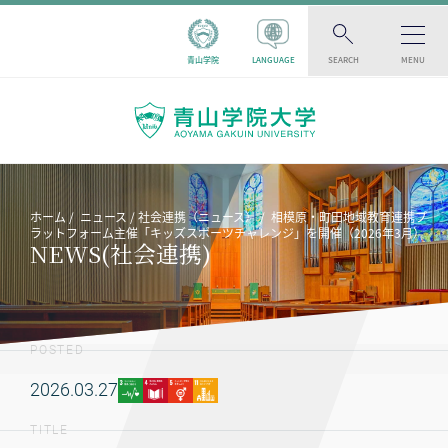
青山学院
LANGUAGE
SEARCH
MENU
ホーム
ニュース
社会連携（ニュース）
相模原・町田地域教育連携プ
ラットフォーム主催「キッズスポーツチャレンジ」を開催（2026年3月）
NEWS(社会連携)
POSTED
2026.03.27
TITLE