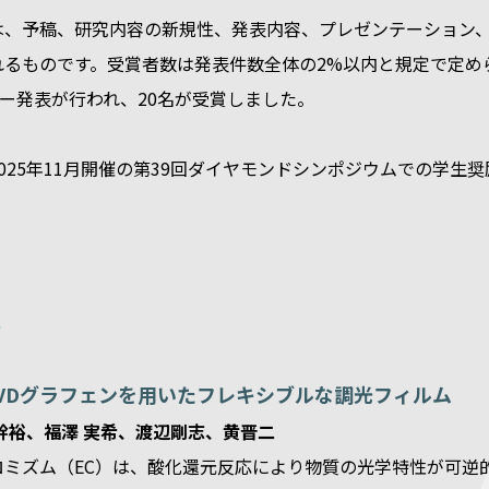
は、予稿、研究内容の新規性、発表内容、プレゼンテーション
れるものです。受賞者数は発表件数全体の2%以内と規定で定め
ター発表が行われ、20名が受賞しました。
025年11月開催の第39回ダイヤモンドシンポジウムでの学
要
VDグラフェンを用いたフレキシブルな調光フィルム
幹裕、福澤 実希、渡辺剛志、黄晋二
ロミズム（EC）は、酸化還元反応により物質の光学特性が可逆