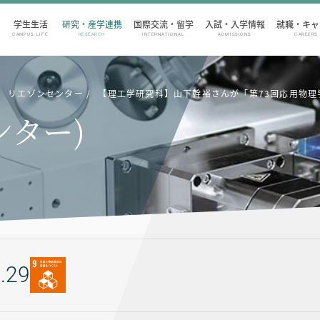
学生生活
研究・産学連携
国際交流・留学
入試・入学情報
就職・キャ
CAMPUS LIFE
RESEARCH
INTERNATIONAL
ADMISSIONS
CAREERS
リエゾンセンター
【理工学研究科】山下幹裕さんが「第73回応用物理学会
ンター)
.29