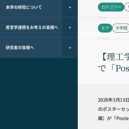
本学の研究について
カテゴリー
TAG
産官学連携をお考えの皆様へ
タグ
大学院
TITLE
研究者の皆様へ
【理工
で「Pos
2026年3月
のポスターセッ
属）が「Post