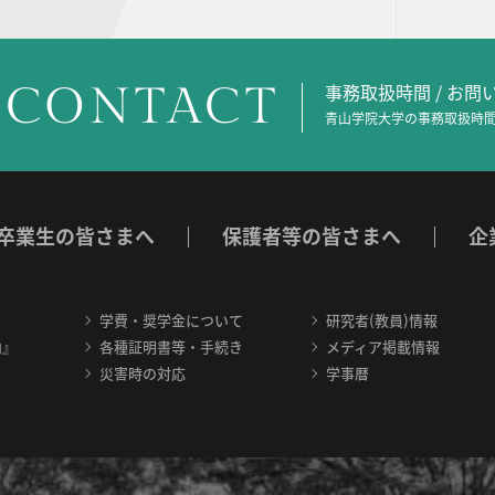
CONTACT
事務取扱時間 / お
青山学院大学の事務取扱時間
卒業生の皆さまへ
保護者等の皆さまへ
企
学費・奨学金について
研究者(教員)情報
内』
各種証明書等・手続き
メディア掲載情報
災害時の対応
学事暦