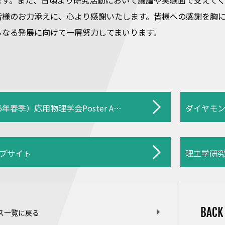
ます。また、日頃より研究活動において議論や実験面で支えて
皆様のお力添えに、心より感謝いたします。皆様への感謝を胸
らなる発展に向けて一層努力してまいります。
第27回（2026年春季）応用物理学会Poster Award 受賞者
ブサイト
理工学研
BACK
ス一覧に戻る