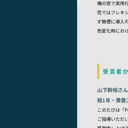
機の窓で実用
究ではフレキ
ず簡便に導入
色変化時にお
受賞者
山下幹裕さん
程1年・黄晋
このたびは「Po
ご指導いただ