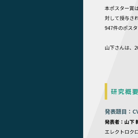
本ポスター賞
対して授与さ
947件のポス
山下さんは、2
研究概
発表題目：C
発表者：山下 
エレクトロク