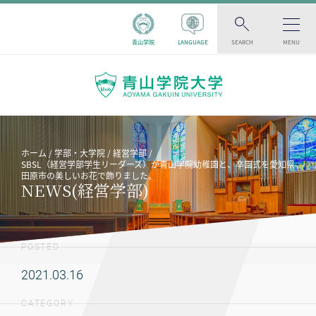
青山学院
LANGUAGE
SEARCH
MENU
ホーム
学部・大学院
経営学部
SBSL（経営学部学生リーダーズ）が青山学院幼稚園と、卒園式を愛知県
田原市の美しいお花で飾りました。
NEWS(経営学部)
POSTED
2021.03.16
CATEGORY